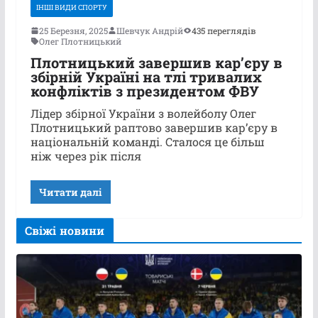
ІНШІ ВИДИ СПОРТУ
25 Березня, 2025
Шевчук Андрій
435 переглядів
Олег Плотницький
Плотницький завершив кар’єру в
збірній Україні на тлі тривалих
конфліктів з президентом ФВУ
Лідер збірної України з волейболу Олег
Плотницький раптово завершив кар’єру в
національній команді. Сталося це більш
ніж через рік після
Читати далі
Свіжі новини