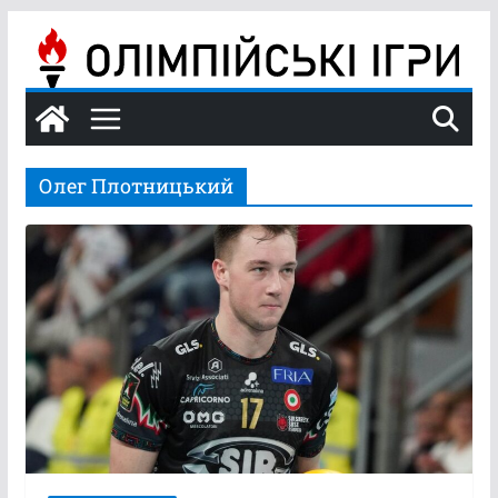
Перейти
до
вмісту
Олег Плотницький