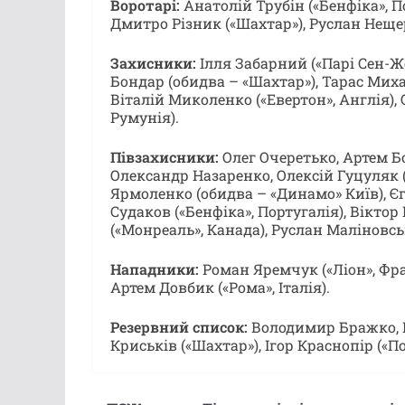
Воротарі:
Анатолій Трубін («Бенфіка», По
Дмитро Різник («Шахтар»), Руслан Нещер
Захисники:
Ілля Забарний («Парі Сен-Ж
Бондар (обидва – «Шахтар»), Тарас Михав
Віталій Миколенко («Евертон», Англія),
Румунія).
Півзахисники:
Олег Очеретько, Артем Бо
Олександр Назаренко, Олексій Гуцуляк 
Ярмоленко (обидва – «Динамо» Київ), Єг
Судаков («Бенфіка», Португалія), Віктор
(«Монреаль», Канада), Руслан Маліновськ
Нападники:
Роман Яремчук («Ліон», Фра
Артем Довбик («Рома», Італія).
Резервний список:
Володимир Бражко, Н
Криськів («Шахтар»), Ігор Краснопір («П