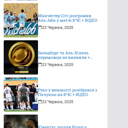
Манчестер Сіті розгромив
Аль-Айн у матчі КЧС + ВІДЕО
23 Червня, 2025
Зальцбург та Аль-Хіляль
переможця не виявили +
ВІДЕО
23 Червня, 2025
Реал у меншості розібрався з
Пачукою на КЧС + ВІДЕО
23 Червня, 2025
Ювентус здолав Відад у