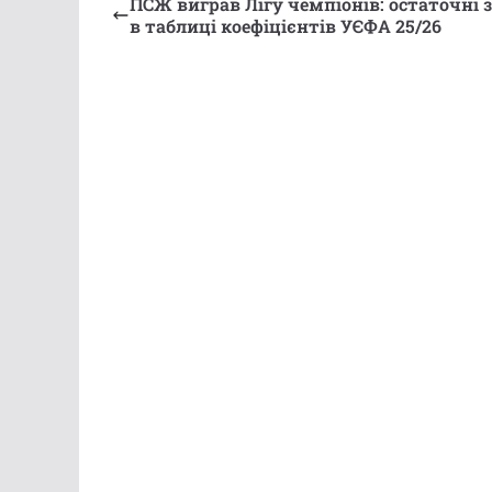
ПСЖ виграв Лігу чемпіонів: остаточні 
в таблиці коефіцієнтів УЄФА 25/26