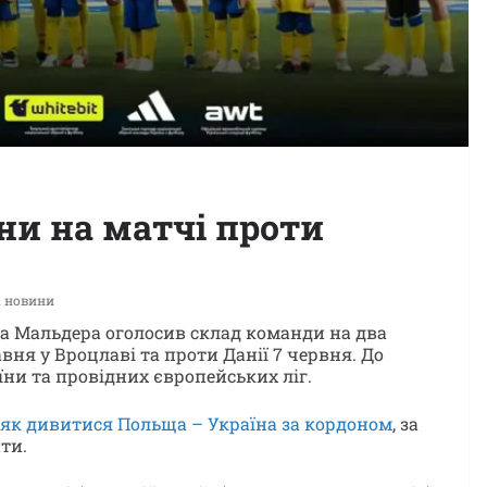
їни на матчі проти
 новини
еа Мальдера оголосив склад команди на два
вня у Вроцлаві та проти Данії 7 червня. До
їни та провідних європейських ліг.
як дивитися Польща – Україна за кордоном
, за
ти.