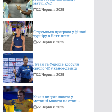
матчі КЧС
22 Червня, 2025
Ястремська програла у фіналі
турніру в Ноттінгемі
22 Червня, 2025
Лузан та Федорів здобули
срібло ЧЄ у каное-двійці
22 Червня, 2025
Кохан виграв золото у
метанні молота на етапі
Континентального туру
22 Червня, 2025