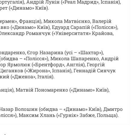
ртугалія), Андрій Лунін («Реал Мадрид», Іспанія),
ет («Динамо» Київ).
ермен», Франція), Микола Матвієнко, Валерій
ко («Динамо» Київ), Едуард Сарапій («Полісся»),
 Олександр Романчук («Університатя» Крайова,
ндаренко, Єгор Назарина (усі – «Шахтар»),
(обидва – «Полісся»), Микола Шапаренко, Андрій
ор Ярмолюк («Брентфорд», Англія), Георгій
 Циганков («Жирона», Іспанія), Геннадій Синчук
ий («Дженоа», Італія).
нція), Матвій Пономаренко («Динамо» Київ),
азар Волошин (обидва – «Динамо» Київ), Дмитро
олісся»), Максим Хлань («Гурнік» Забже, Польща).