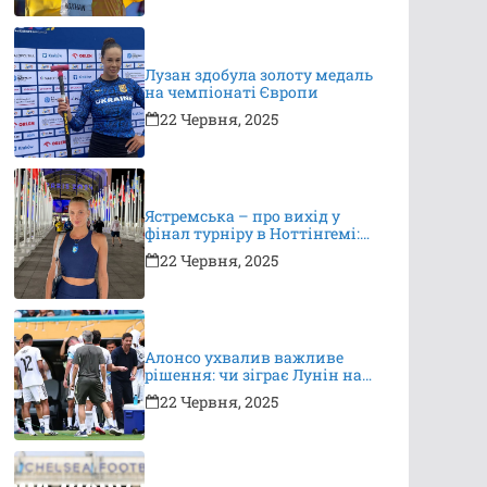
Лузан здобула золоту медаль
на чемпіонаті Європи
22 Червня, 2025
Ястремська – про вихід у
фінал турніру в Ноттінгемі:
це неймовірно, я дуже
22 Червня, 2025
вдячна за підтримку
Алонсо ухвалив важливе
рішення: чи зіграє Лунін на
КЧС?
22 Червня, 2025