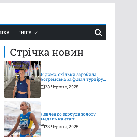
ТИКА
ІНШЕ
Стрічка новин
Відомо, скільки заробила
Ястремська за фінал турніру
в Ноттінгемі
23 Червня, 2025
Левченко здобула золоту
медаль на етапі
Континентального туру
23 Червня, 2025