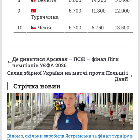
9
6.700
11.800
12.000
Туреччина
10
Чехія
6.700
6.750
13.500
Де дивитися Арсенал – ПСЖ – фінал Ліги
чемпіонів УЄФА 2026
Склад збірної України на матчі проти Польщі і
Данії
Стрічка новин
Відомо, скільки заробила Ястремська за фінал турніру в