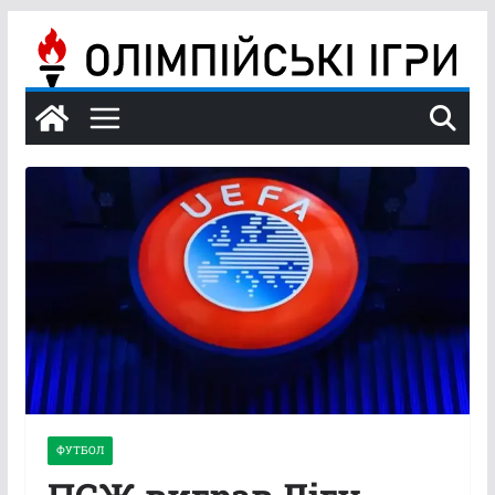
Перейти
до
вмісту
ФУТБОЛ