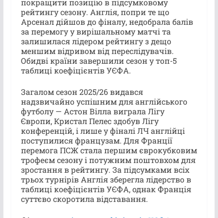
покращити позицію в підсумковому
рейтингу сезону. Англія, попри те що
Арсенал дійшов до фіналу, недобрала балів
за перемогу у вирішальному матчі та
залишилася лідером рейтингу з дещо
меншим відривом від переслідувачів.
Обидві країни завершили сезон у топ-5
таблиці коефіцієнтів УЄФА.
Загалом сезон 2025/26 видався
надзвичайно успішним для англійського
футболу — Астон Вілла виграла Лігу
Європи, Кристал Пелес здобув Лігу
конференцій, і лише у фіналі ЛЧ англійці
поступилися французам. Для Франції
перемога ПСЖ стала першим єврокубковим
трофеєм сезону і потужним поштовхом для
зростання в рейтингу. За підсумками всіх
трьох турнірів Англія зберегла лідерство в
таблиці коефіцієнтів УЄФА, однак Франція
суттєво скоротила відставання.