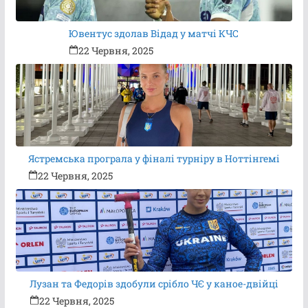
Ювентус здолав Відад у матчі КЧС
22 Червня, 2025
Ястремська програла у фіналі турніру в Ноттінгемі
22 Червня, 2025
Лузан та Федорів здобули срібло ЧЄ у каное-двійці
22 Червня, 2025