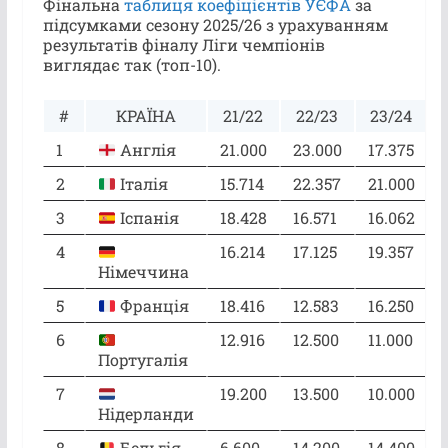
Фінальна
таблиця коефіцієнтів УЄФА
за
підсумками сезону 2025/26 з урахуванням
результатів фіналу Ліги чемпіонів
виглядає так (топ-10).
#
КРАЇНА
21/22
22/23
23/24
1
Англія
21.000
23.000
17.375
2
Італія
15.714
22.357
21.000
3
Іспанія
18.428
16.571
16.062
4
16.214
17.125
19.357
Німеччина
5
Франція
18.416
12.583
16.250
6
12.916
12.500
11.000
Португалія
7
19.200
13.500
10.000
Нідерланди
8
Бельгія
6.600
14.200
14.400