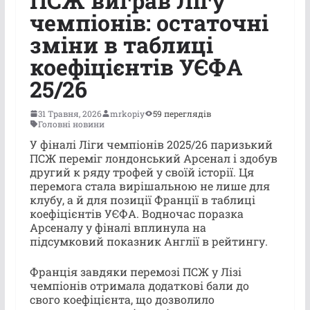
ПСЖ виграв Лігу
чемпіонів: остаточні
зміни в таблиці
коефіцієнтів УЄФА
25/26
31 Травня, 2026
mrkopiy
59 переглядів
Головні новини
У фіналі Ліги чемпіонів 2025/26 паризький
ПСЖ переміг лондонський Арсенал і здобув
другий к ряду трофей у своїй історії. Ця
перемога стала вирішальною не лише для
клубу, а й для позиції Франції в таблиці
коефіцієнтів УЄФА. Водночас поразка
Арсеналу у фіналі вплинула на
підсумковий показник Англії в рейтингу.
Франція завдяки перемозі ПСЖ у Лізі
чемпіонів отримала додаткові бали до
свого коефіцієнта, що дозволило