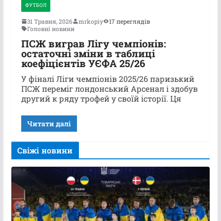
ФУТБОЛ
31 Травня, 2026
mrkopiy
17 переглядів
Головні новини
ПСЖ виграв Лігу чемпіонів:
остаточні зміни в таблиці
коефіцієнтів УЄФА 25/26
У фіналі Ліги чемпіонів 2025/26 паризький
ПСЖ переміг лондонський Арсенал і здобув
другий к ряду трофей у своїй історії. Ця
Читати далі
Свіжі новини