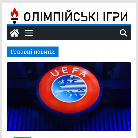
Перейти
до
вмісту
Головні новини