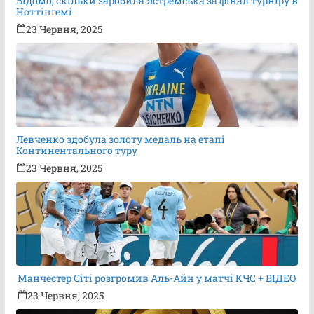
Відомо, скільки заробила Ястремська за фінал турніру в
Ноттінгемі
23 Червня, 2025
Левченко здобула золоту медаль на етапі
Континентального туру
23 Червня, 2025
Манчестер Сіті розгромив Аль-Айн у матчі КЧС + ВІДЕО
23 Червня, 2025