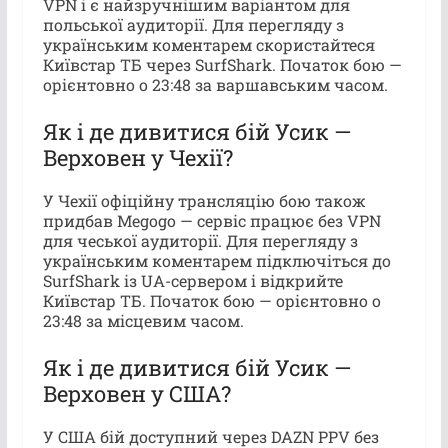
VPN і є найзручнішим варіантом для
польської аудиторії. Для перегляду з
українським коментарем скористайтеся
Київстар ТБ через SurfShark. Початок бою —
орієнтовно о 23:48 за варшавським часом.
Як і де дивитися бій Усик —
Верховен у Чехії?
У Чехії офіційну трансляцію бою також
придбав Megogo — сервіс працює без VPN
для чеської аудиторії. Для перегляду з
українським коментарем підключіться до
SurfShark із UA-сервером і відкрийте
Київстар ТБ. Початок бою — орієнтовно о
23:48 за місцевим часом.
Як і де дивитися бій Усик —
Верховен у США?
У США бій доступний через DAZN PPV без