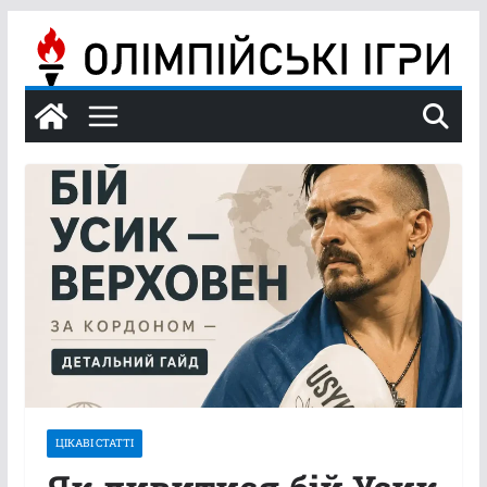
Перейти
до
вмісту
ЦІКАВІ СТАТТІ