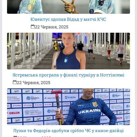
Ювентус здолав Відад у матчі КЧС
22 Червня, 2025
Ястремська програла у фіналі турніру в Ноттінгемі
22 Червня, 2025
Лузан та Федорів здобули срібло ЧЄ у каное-двійці