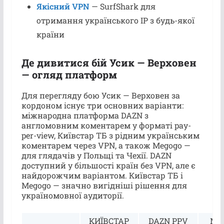
Якісний VPN
— SurfShark для
отримання українського IP з будь-якої
країни
Де дивитися бій Усик — Верховен
— огляд платформ
Для перегляду бою Усик — Верховен за
кордоном існує три основних варіанти:
міжнародна платформа DAZN з
англомовним коментарем у форматі pay-
per-view, Київстар ТБ з рідним українським
коментарем через VPN, а також Megogo —
для глядачів у Польщі та Чехії. DAZN
доступний у більшості країн без VPN, але є
найдорожчим варіантом. Київстар ТБ і
Megogo — значно вигідніші рішення для
україномовної аудиторії.
КИЇВСТАР
DAZN PPV
ME