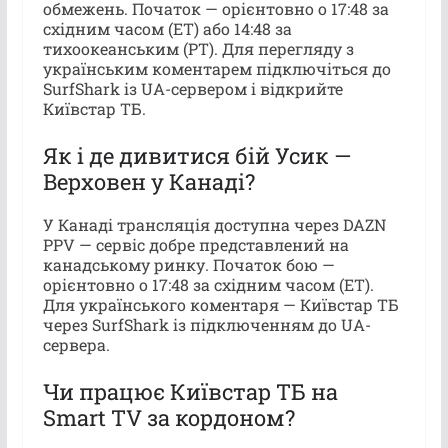
обмежень. Початок — орієнтовно о 17:48 за
східним часом (ET) або 14:48 за
тихоокеанським (PT). Для перегляду з
українським коментарем підключіться до
SurfShark із UA-сервером і відкрийте
Київстар ТБ.
Як і де дивитися бій Усик —
Верховен у Канаді?
У Канаді трансляція доступна через DAZN
PPV — сервіс добре представлений на
канадському ринку. Початок бою —
орієнтовно о 17:48 за східним часом (ET).
Для українського коментаря — Київстар ТБ
через SurfShark із підключенням до UA-
сервера.
Чи працює Київстар ТБ на
Smart TV за кордоном?