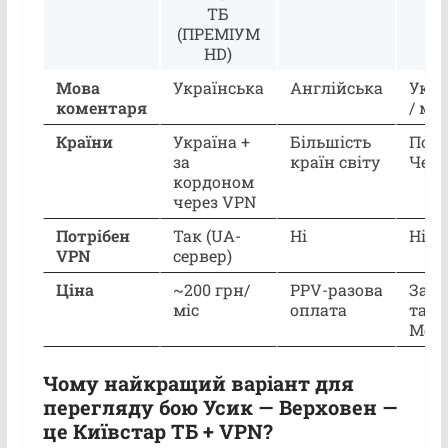
ТБ
(ПРЕМІУМ
HD)
Мова
Українська
Англійська
Укра
коментаря
/ мі
Країни
Україна +
Більшість
Поль
за
країн світу
Чехі
кордоном
через VPN
Потрібен
Так (UA-
Ні
Ні
VPN
сервер)
Ціна
~200 грн/
PPV-разова
За
міс
оплата
тар
Meg
Чому найкращий варіант для
перегляду бою Усик — Верховен —
це Київстар ТБ + VPN?