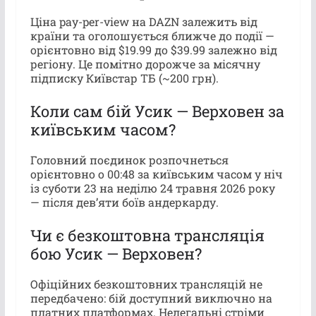
Ціна pay-per-view на DAZN залежить від
країни та оголошується ближче до події —
орієнтовно від $19.99 до $39.99 залежно від
регіону. Це помітно дорожче за місячну
підписку Київстар ТБ (~200 грн).
Коли сам бій Усик — Верховен за
київським часом?
Головний поєдинок розпочнеться
орієнтовно о 00:48 за київським часом у ніч
із суботи 23 на неділю 24 травня 2026 року
— після дев’яти боїв андеркарду.
Чи є безкоштовна трансляція
бою Усик — Верховен?
Офіційних безкоштовних трансляцій не
передбачено: бій доступний виключно на
платних платформах. Нелегальні стріми