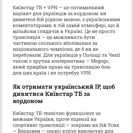
Київстар ТБ + VPN — це оптимальний
варіант для українців за кордоном: ви
дивитеся бій рідною мовою, з українськими
коментаторами, в тій самій атмосфері, що й
мільйони глядачів в Україні. Це не просто
трансляція — це можливість бути
частиною спільного вболівання за
національного чемпіона, де б ви не
перебували. Для українців у Польщі та Чехії
також є зручна альтернатива — Megogo,
який придбав права на трансляцію бою
для цих країн і не потребує VPN.
Як отримати український IP, щоб
дивитися Київстар ТБ за
кордоном
Київстар ТБ технічно функціонує за
межами України, проте ліцензії на
спортивні трансляції — зокрема на бій Усик
— Верховен — сервіс купує виключно для