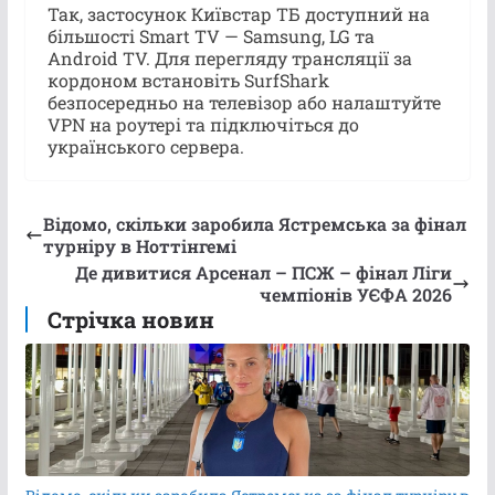
Так, застосунок Київстар ТБ доступний на
більшості Smart TV — Samsung, LG та
Android TV. Для перегляду трансляції за
кордоном встановіть SurfShark
безпосередньо на телевізор або налаштуйте
VPN на роутері та підключіться до
українського сервера.
Відомо, скільки заробила Ястремська за фінал
турніру в Ноттінгемі
Де дивитися Арсенал – ПСЖ – фінал Ліги
чемпіонів УЄФА 2026
Стрічка новин