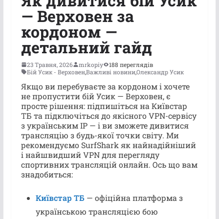
Як дивитися бій Усик
— Верховен за
кордоном —
детальний гайд
23 Травня, 2026
mrkopiy
188 переглядів
Бій Усик - Верховен
,
Важливі новини
,
Олександр Усик
Якщо ви перебуваєте за кордоном і хочете
не пропустити бій Усик — Верховен, є
просте рішення: підпишіться на Київстар
ТБ та підключіться до якісного VPN-сервісу
з українським IP — і ви зможете дивитися
трансляцію з будь-якої точки світу. Ми
рекомендуємо SurfShark як найнадійніший
і найшвидший VPN для перегляду
спортивних трансляцій онлайн. Ось що вам
знадобиться:
Київстар ТБ
— офіційна платформа з
українською трансляцією бою