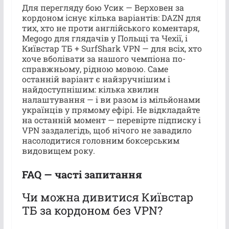
Для перегляду бою Усик — Верховен за
кордоном існує кілька варіантів: DAZN для
тих, хто не проти англійського коментаря,
Megogo для глядачів у Польщі та Чехії, і
Київстар ТБ + SurfShark VPN — для всіх, хто
хоче вболівати за нашого чемпіона по-
справжньому, рідною мовою. Саме
останній варіант є найзручнішим і
найдоступнішим: кілька хвилин
налаштування — і ви разом із мільйонами
українців у прямому ефірі. Не відкладайте
на останній момент — перевірте підписку і
VPN заздалегідь, щоб нічого не завадило
насолодитися головним боксерським
видовищем року.
FAQ — часті запитання
Чи можна дивитися Київстар
ТБ за кордоном без VPN?