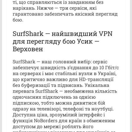
ті, що справляються із завданням без
нарікань. Нижче — три сервіси, які
гарантовано забезпечать якісний перегляд
бою.
SurfShark — найшвидший VPN
для перегляду бою Усик —
Верховен
SurfShark — наш головний вибір: сервіс
забезпечує швидкість з’єднання до 10 Гбіт/с
на серверах і має стабільні вузли в Україні,
що критично важливо для HD-трансляції
без буферизації та підвисань. Унікальна
перевага SurfShark — необмежена кількість
одночасних підключень за однією
підпискою, тобто можна дивитися бій
одразу на телевізорі, телефоні та ноутбуці.
Доступна ціна, зрозумілий інтерфейс і
функція NoBorders для країн з обмеженим
доступом до мережі роблять його