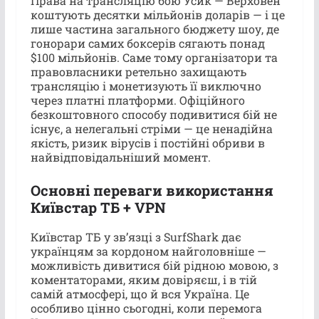
Права на трансляцію бою Усик — Верховен
коштують десятки мільйонів доларів — і це
лише частина загального бюджету шоу, де
гонорари самих боксерів сягають понад
$100 мільйонів. Саме тому організатори та
правовласники ретельно захищають
трансляцію і монетизують її виключно
через платні платформи. Офіційного
безкоштовного способу подивитися бій не
існує, а нелегальні стріми — це ненадійна
якість, ризик вірусів і постійні обриви в
найвідповідальніший момент.
Основні переваги використання
Київстар ТБ + VPN
Київстар ТБ у зв’язці з SurfShark дає
українцям за кордоном найголовніше —
можливість дивитися бій рідною мовою, з
коментаторами, яким довіряєш, і в тій
самій атмосфері, що й вся Україна. Це
особливо цінно сьогодні, коли перемога