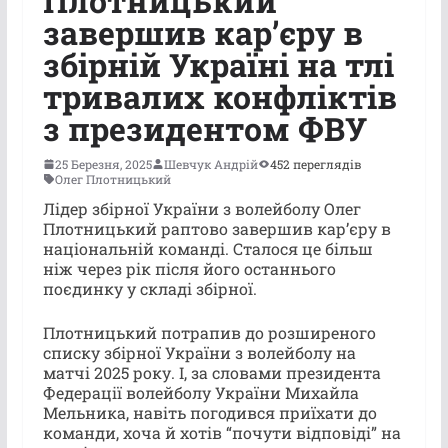
Плотницький
завершив кар’єру в
збірній Україні на тлі
тривалих конфліктів
з президентом ФВУ
25 Березня, 2025
Шевчук Андрій
452 переглядів
Олег Плотницький
Лідер збірної України з волейболу Олег
Плотницький раптово завершив кар’єру в
національній команді. Сталося це більш
ніж через рік після його останнього
поєдинку у складі збірної.
Плотницький потрапив до розширеного
списку збірної України з волейболу на
матчі 2025 року. І, за словами президента
Федерації волейболу України Михайла
Мельника, навіть погодився приїхати до
команди, хоча й хотів “почути відповіді” на