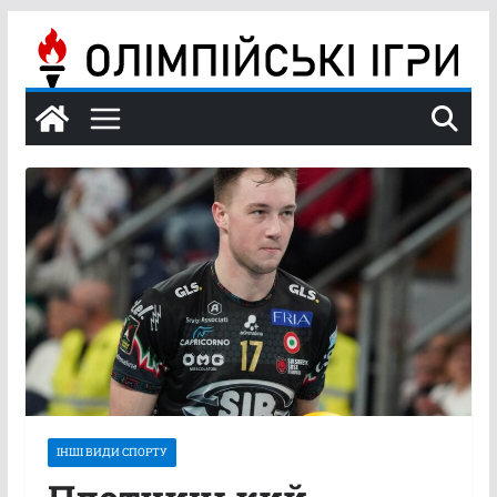
Перейти
до
вмісту
ІНШІ ВИДИ СПОРТУ