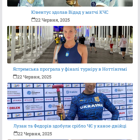
Ювентус здолав Відад у матчі КЧС
22 Червня, 2025
Ястремська програла у фіналі турніру в Ноттінгемі
22 Червня, 2025
Лузан та Федорів здобули срібло ЧЄ у каное-двійці
22 Червня, 2025