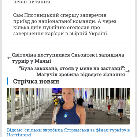
певні питання.
Сам Плотницький спершу заперечив
приїзд до національної команди. А через
кілька днів публічно оголосив про
завершення кар’єри в збірній Україні.
Світоліна поступилася Свьонтек і залишила
турнір у Маямі
“Була закохана, стояв у мене на заставці”:
Магучіх зробила відверте зізнання
Стрічка новин
Відомо, скільки заробила Ястремська за фінал турніру в
Ноттінгемі