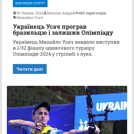
ІНШІ ВИДИ СПОРТУ
30 Липня, 2024
Шевчук Андрій
469 переглядів
Михайло Усач
Українець Усач програв
бразильцю і залишив Олімпіаду
Українець Михайло Усач невдало виступив
в 1/32 фіналу одиночного турніру
Олімпіади-2024 у стрільбі з лука.
Читати далі