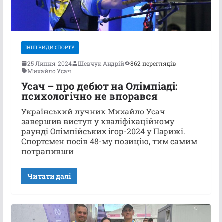
ІНШІ ВИДИ СПОРТУ
25 Липня, 2024
Шевчук Андрій
862 переглядів
Михайло Усач
Усач – про дебют на Олімпіаді:
психологічно не впорався
Український лучник Михайло Усач
завершив виступ у кваліфікаційному
раунді Олімпійських ігор-2024 у Парижі.
Спортсмен посів 48-му позицію, тим самим
потрапивши
Читати далі