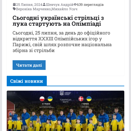
25 Липня, 2024
Шевчук Андрій
639 переглядів
Вероніка Марченко
,
Михайло Усач
Сьогодні українські стрільці з
лука стартують на Олімпіаді
Сьогодні, 25 липня, за день до офіційного
відкриття ХХХІІІ Олімпійських ігор у
Парижі, свій шлях розпочне національна
збірна зі стрільби
Читати далі
Свіжі новини