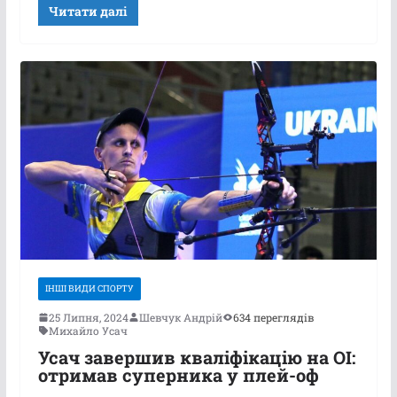
Читати далі
ІНШІ ВИДИ СПОРТУ
25 Липня, 2024
Шевчук Андрій
634 переглядів
Михайло Усач
Усач завершив кваліфікацію на ОІ:
отримав суперника у плей-оф