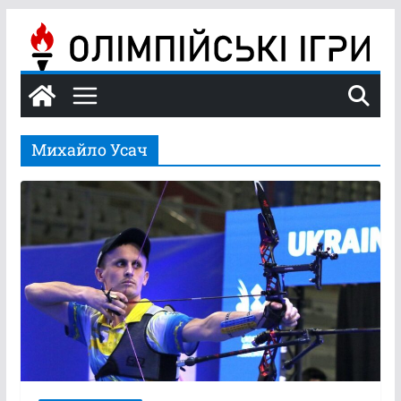
Перейти
до
вмісту
Михайло Усач