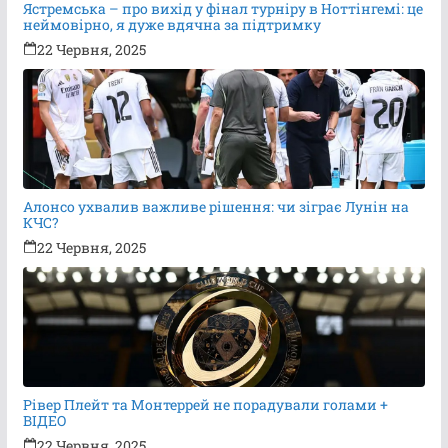
Ястремська – про вихід у фінал турніру в Ноттінгемі: це
неймовірно, я дуже вдячна за підтримку
22 Червня, 2025
Алонсо ухвалив важливе рішення: чи зіграє Лунін на
КЧС?
22 Червня, 2025
Рівер Плейт та Монтеррей не порадували голами +
ВІДЕО
22 Червня, 2025