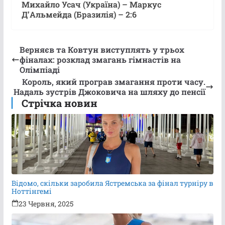
Михайло Усач (Україна) – Маркус
ДʼАльмейда (Бразилія) – 2:6
Верняєв та Ковтун виступлять у трьох
фіналах: розклад змагань гімнастів на
Олімпіаді
Король, який програв змагання проти часу.
Надаль зустрів Джоковича на шляху до пенсії
Стрічка новин
Відомо, скільки заробила Ястремська за фінал турніру в
Ноттінгемі
23 Червня, 2025