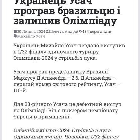
Українець Усач
програв бразильцю і
залишив Олімпіаду
30 Липня, 2024
Шевчук Андрій
484 переглядів
Михайло Усач
Українець Михайло Усач невдало виступив
в 1/32 фіналу одиночного турніру
Олімпіади-2024 у стрільбі з лука.
Усач програв представнику Бразилії
Маркусу ДʼАльмейді – 2:6. ДʼАльмейда –
перший номер світового рейтингу, Усач –
110-й.
Для 33-річного Усача це дебютний виступ
на Олімпіаді. Він є призером чемпіонату
Європи в приміщенні.
Олімпійські ігри-2024. Стрільба з лука.
Одиночний турнір. Чоловіки. 1/32 фіналу