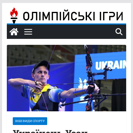
Перейти
до
вмісту
ІНШІ ВИДИ СПОРТУ