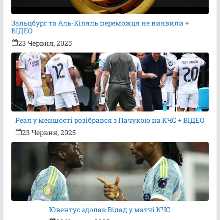
Зальцбург та Аль-Хіляль переможця не виявили +
ВІДЕО
23 Червня, 2025
Реал у меншості розібрався з Пачукою на КЧС + ВІДЕО
23 Червня, 2025
Ювентус здолав Відад у матчі КЧС