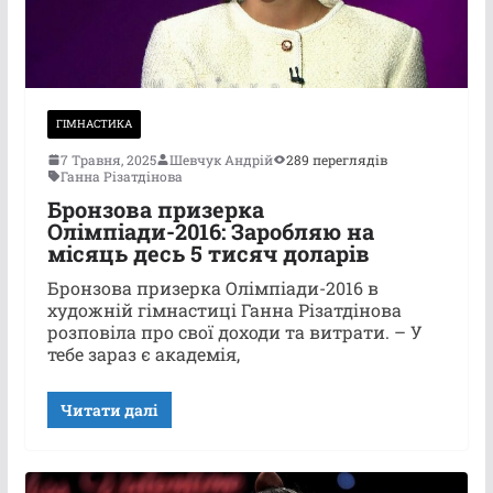
ГІМНАСТИКА
7 Травня, 2025
Шевчук Андрій
289 переглядів
Ганна Різатдінова
Бронзова призерка
Олімпіади-2016: Заробляю на
місяць десь 5 тисяч доларів
Бронзова призерка Олімпіади-2016 в
художній гімнастиці Ганна Різатдінова
розповіла про свої доходи та витрати. – У
тебе зараз є академія,
Читати далі