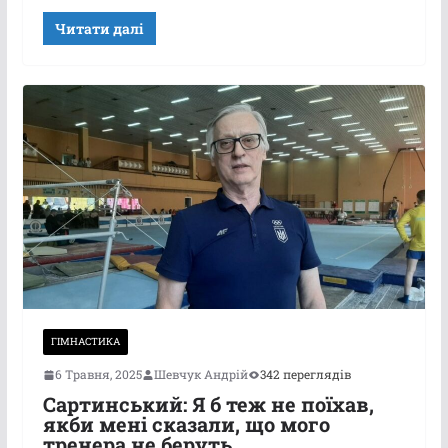
Читати далі
ГІМНАСТИКА
6 Травня, 2025
Шевчук Андрій
342 переглядів
Сартинський: Я б теж не поїхав,
якби мені сказали, що мого
тренера не беруть