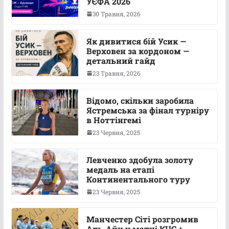
УЄФА 2026
30 Травня, 2026
Як дивитися бій Усик —
Верховен за кордоном —
детальний гайд
23 Травня, 2026
Відомо, скільки заробила
Ястремська за фінал турніру
в Ноттінгемі
23 Червня, 2025
Левченко здобула золоту
медаль на етапі
Континентального туру
23 Червня, 2025
Манчестер Сіті розгромив
Аль-Айн у матчі КЧС +