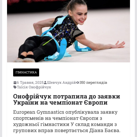
ГІМНАСТИКА
6 Травня, 2025
Шевчук Андрій
350 переглядів
Таїсія Онофрійчук
Онофрійчук потрапила до заявки
України на чемпіонат Європи
European Gymnastics опублікувала заявку
спортсменів на чемпіонат Європи з
художньої гімнастики У склад команди з
групових вправ повертається Діана Баєва.