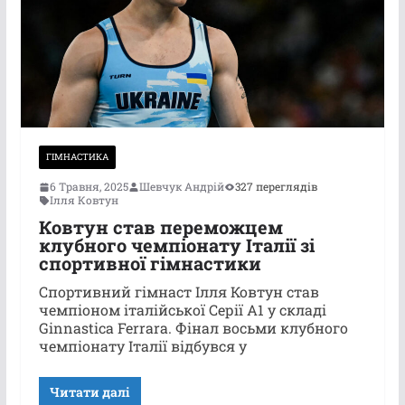
ГІМНАСТИКА
6 Травня, 2025
Шевчук Андрій
327 переглядів
Ілля Ковтун
Ковтун став переможцем
клубного чемпіонату Італії зі
спортивної гімнастики
Спортивний гімнаст Ілля Ковтун став
чемпіоном італійської Серії А1 у складі
Ginnastica Ferrara. Фінал восьми клубного
чемпіонату Італії відбувся у
Читати далі