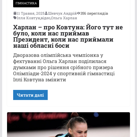
ГІМНАСТИКА
11 Травня, 2025
Шевчук Андрій
356 переглядів
Ілля Ковтун
,
відео
,
Ольга Харлан
Харлан – про Ковтуна: Його тут не
було, коли нас приймав
Президент, коли нас приймали
наші обласні боси
Дворазова олімпійська чемпіонка у
фехтуванні Ольга Харлан поділилася
думками про рішення срібного призера
Олімпіади-2024 у спортивній гімнастиці
Іллі Ковтуна змінити
Читати далі