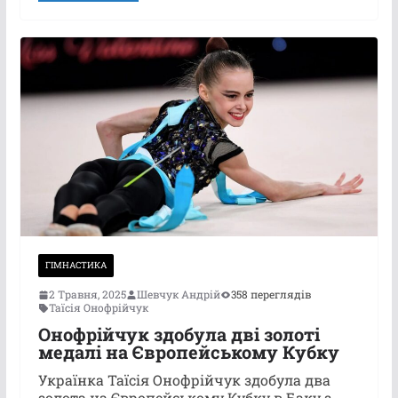
ГІМНАСТИКА
2 Травня, 2025
Шевчук Андрій
358 переглядів
Таїсія Онофрійчук
Онофрійчук здобула дві золоті
медалі на Європейському Кубку
Українка Таїсія Онофрійчук здобула два
золота на Європейському Кубку в Баку з