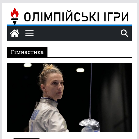
Перейти
до
вмісту
Гімнастика