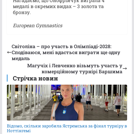
Нагадаємо, що Онофрійчук виграла 4
медалі в окремих видах – 3 золота та
бронзу.
European Gymnastics
Світоліна – про участь в Олімпіаді-2028:
Сподіваюся, мені вдасться виграти ще одну
медаль
Магучіх і Левченко візьмуть участь у
комерційному турнірі Баршима
Стрічка новин
Відомо, скільки заробила Ястремська за фінал турніру в
Ноттінгемі