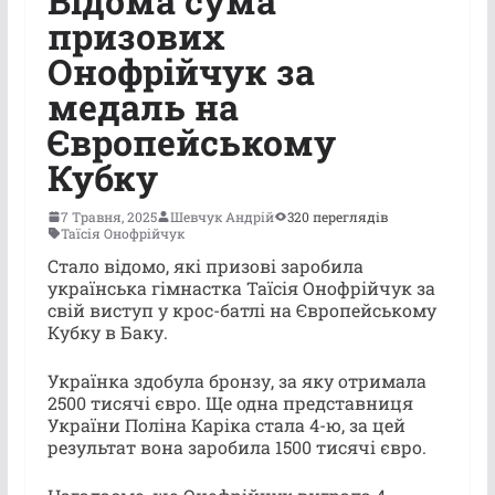
Відома сума
призових
Онофрійчук за
медаль на
Європейському
Кубку
7 Травня, 2025
Шевчук Андрій
320 переглядів
Таїсія Онофрійчук
Стало відомо, які призові заробила
українська гімнастка Таїсія Онофрійчук за
свій виступ у крос-батлі на Європейському
Кубку в Баку.
Українка здобула бронзу, за яку отримала
2500 тисячі євро. Ще одна представниця
України Поліна Каріка стала 4-ю, за цей
результат вона заробила 1500 тисячі євро.