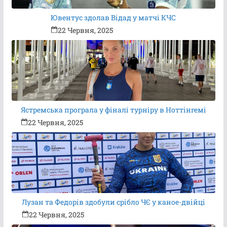
Ювентус здолав Відад у матчі КЧС
22 Червня, 2025
Ястремська програла у фіналі турніру в Ноттінгемі
22 Червня, 2025
Лузан та Федорів здобули срібло ЧЄ у каное-двійці
22 Червня, 2025