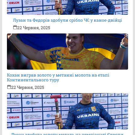
Лузан та Федорів здобули срібло ЧЄ у каное-двійці
22 Червня, 2025
Кохан виграв золото у метанні молота на етапі
Континентального туру
22 Червня, 2025
Лузан здобула золоту медаль на чемпіонаті Європи