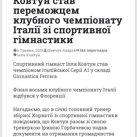
Ковтун став
переможцем
клубного чемпіонату
Італії зі спортивної
гімнастики
6 Травня, 2025
Шевчук Андрій
344 переглядів
Ілля Ковтун
Спортивний гімнаст Ілля Ковтун став
чемпіоном італійської Серії А1 у складі
Ginnastica Ferrara.
Фінал восьми клубного чемпіонату Італії
відбувся у Флоренції.
Нагадаємо, що в січні головний тренер
збірної Хорватії зі спортивної гімнастики
повідомив, що Ковтун разом зі своєю
тренеркою Іриною Горбачевою подав
документи на отримання громадянства