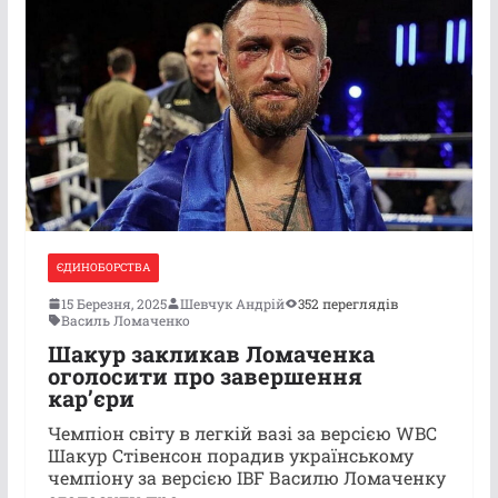
ЄДИНОБОРСТВА
15 Березня, 2025
Шевчук Андрій
352 переглядів
Василь Ломаченко
Шакур закликав Ломаченка
оголосити про завершення
кар’єри
Чемпіон світу в легкій вазі за версією WBC
Шакур Стівенсон порадив українському
чемпіону за версією IBF Василю Ломаченку