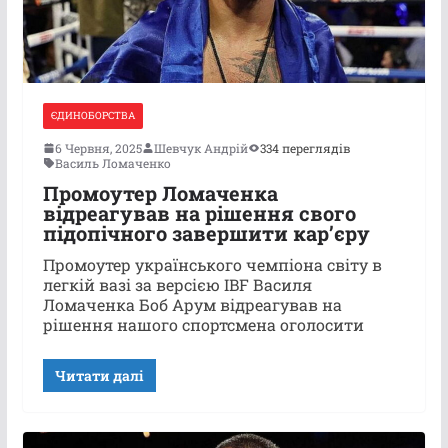
ЄДИНОБОРСТВА
6 Червня, 2025
Шевчук Андрій
334 переглядів
Василь Ломаченко
Промоутер Ломаченка
відреагував на рішення свого
підопічного завершити кар’єру
Промоутер українського чемпіона світу в
легкій вазі за версією IBF Василя
Ломаченка Боб Арум відреагував на
рішення нашого спортсмена оголосити
Читати далі