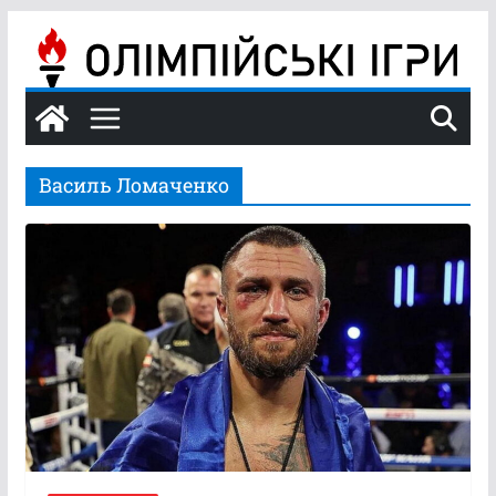
Перейти
до
вмісту
Василь Ломаченко