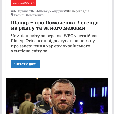
ЄДИНОБОРСТВА
6 Червня, 2025
Шевчук Андрій
340 переглядів
Василь Ломаченко
Шакур – про Ломаченка: Легенда
на рингу та за його межами
Чемпіон світу за версією WBC у легкій вазі
Шакур Стівенсон відреагував на новину
про завершення кар’єри українського
чемпіона світу за
Читати далі