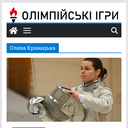
Перейти
до
вмісту
Олена Кравацька