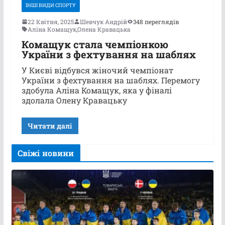
ІНШІ ВИДИ СПОРТУ
22 Квітня, 2025
Шевчук Андрій
348 переглядів
Аліна Комащук
,
Олена Кравацька
Комащук стала чемпіонкою
України з фехтування на шаблях
У Києві відбувся жіночий чемпіонат
України з фехтування на шаблях. Перемогу
здобула Аліна Комащук, яка у фіналі
здолала Олену Кравацьку
Читати далі
Свіжі новини