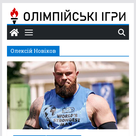
Перейти
до
вмісту
Олексій Новіков