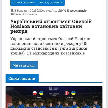
ГОЛОВНІ НОВИНИ
ІНШІ ВИДИ СПОРТУ
18 Березня, 2025
Шевчук Андрій
653 переглядів
Олексій Новіков
Український стронгмен Олексій
Новіков встановив світовий
рекорд
Український стронгмен Олексій Новіков
встановив новий світовий рекорд у 18-
дюймовій становій тязі (тяга від рівня
коліна). На міжнародних змаганнях в
Читати далі
Свіжі новини