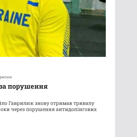
врилюк
 за порушення
йло Гаврилюк знову отримав тривалу
 роки через порушення антидопінгових