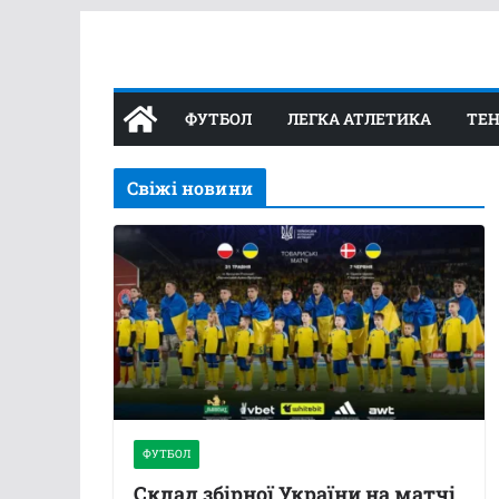
Перейти
до
вмісту
ФУТБОЛ
ЛЕГКА АТЛЕТИКА
ТЕН
Свіжі новини
ФУТБОЛ
Склад збірної України на матчі