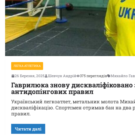
ЛЕГКА АТЛЕТИКА
26 Березня, 2025
Шевчук Андрій
375 переглядів
Михайло Га
Гаврилюка знову дискваліфіковано
антидопінгових правил
Український легкоатлет, метальник молота Миха
дискваліфікацію. Спортсмен отримав бан на два
правил.
Читати далі