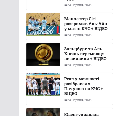
23 Червня, 2025
Манчестер Сіті
розгромив Аль-Айн
у матчі КЧС + ВІДЕО
23 Червня, 2025
Зальцбург та Аль-
Хіляль переможця
не виявили + ВІДЕО
23 Червня, 2025
Реал у меншості
розібрався з
Пачукою на КЧС +
ВІДЕО
23 Червня, 2025
Ювентус здолав