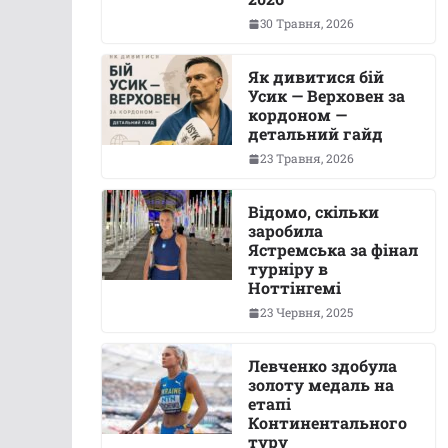
30 Травня, 2026
Як дивитися бій
Усик — Верховен за
кордоном —
детальний гайд
23 Травня, 2026
Відомо, скільки
заробила
Ястремська за фінал
турніру в
Ноттінгемі
23 Червня, 2025
Левченко здобула
золоту медаль на
етапі
Континентального
туру