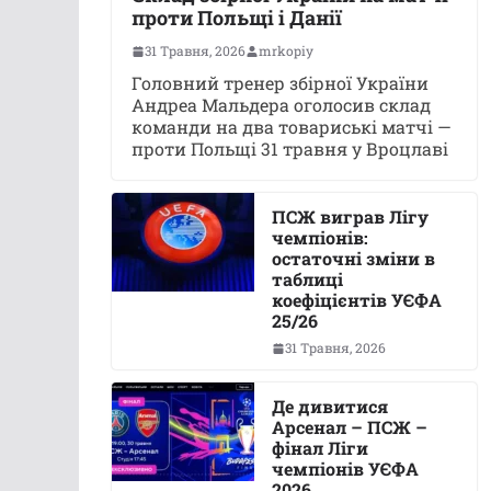
проти Польщі і Данії
31 Травня, 2026
mrkopiy
Головний тренер збірної України
Андреа Мальдера оголосив склад
команди на два товариські матчі —
проти Польщі 31 травня у Вроцлаві
ПСЖ виграв Лігу
чемпіонів:
остаточні зміни в
таблиці
коефіцієнтів УЄФА
25/26
31 Травня, 2026
Де дивитися
Арсенал – ПСЖ –
фінал Ліги
чемпіонів УЄФА
2026