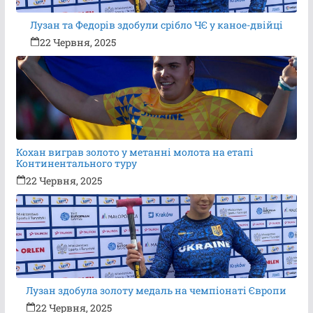
Лузан та Федорів здобули срібло ЧЄ у каное-двійці
22 Червня, 2025
Кохан виграв золото у метанні молота на етапі
Континентального туру
22 Червня, 2025
Лузан здобула золоту медаль на чемпіонаті Європи
22 Червня, 2025