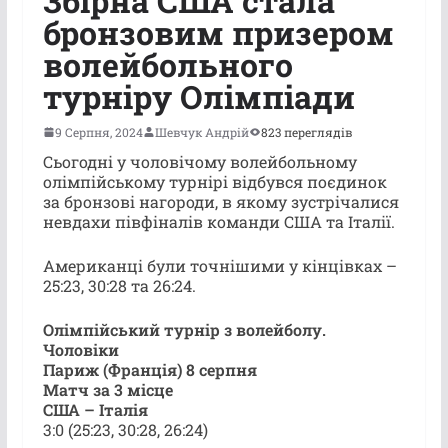
Збірна США стала
бронзовим призером
волейбольного
турніру Олімпіади
9 Серпня, 2024
Шевчук Андрій
823 переглядів
Сьогодні у чоловічому волейбольному
олімпійському турнірі відбувся поєдинок
за бронзові нагороди, в якому зустрічалися
невдахи півфіналів команди США та Італії.
Американці були точнішими у кінцівках –
25:23, 30:28 та 26:24.
Олімпійський турнір з волейболу.
Чоловіки
Париж (Франція) 8 серпня
Матч за 3 місце
США – Італія
3:0 (25:23, 30:28, 26:24)