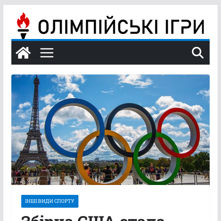
Перейти
до
вмісту
ІНШІ ВИДИ СПОРТУ