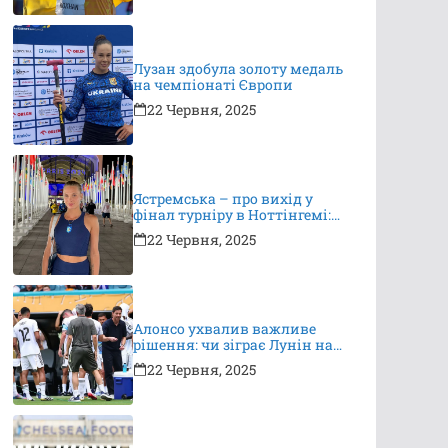
Лузан здобула золоту медаль
на чемпіонаті Європи
22 Червня, 2025
Ястремська – про вихід у
фінал турніру в Ноттінгемі:
це неймовірно, я дуже
22 Червня, 2025
вдячна за підтримку
Алонсо ухвалив важливе
рішення: чи зіграє Лунін на
КЧС?
22 Червня, 2025