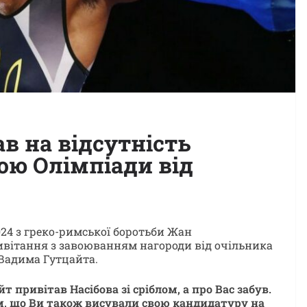
в на відсутність
ою Олімпіади від
24 з греко-римської боротьби Жан
ривітання з завоюванням нагороди від очільника
 Вадима Гутцайта.
 привітав Насібова зі сріблом, а про Вас забув.
м, що Ви також висували свою кандидатуру на