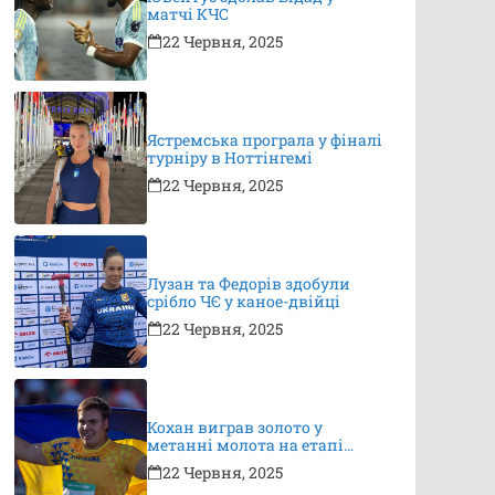
матчі КЧС
22 Червня, 2025
Ястремська програла у фіналі
турніру в Ноттінгемі
22 Червня, 2025
Лузан та Федорів здобули
срібло ЧЄ у каное-двійці
22 Червня, 2025
Кохан виграв золото у
метанні молота на етапі
Континентального туру
22 Червня, 2025