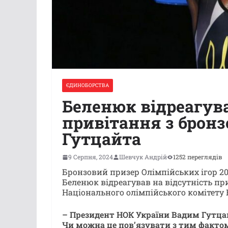
ЄДИНОБОРСТВА
Беленюк відреагува
привітання з бронз
Гутцайта
9 Серпня, 2024
Шевчук Андрій
1252 переглядів
Бронзовий призер Олімпійських ігор 20
Беленюк відреагував на відсутність п
Національного олімпійського комітету
– Президент НОК України Вадим Гутцайт
Чи можна це пов’язувати з тим факто