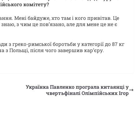
ійського комітету?
ння. Мені байдуже, хто там і кого привітав. Це
 знаю, з чим це пов’язано, але для мене це не є
и з греко-римської боротьби у категорії до 87 кг
а з Польщі, після чого завершив кар’єру.
Українка Павленко програла китаянці у
чвертьфіналі Олімпійських Ігор