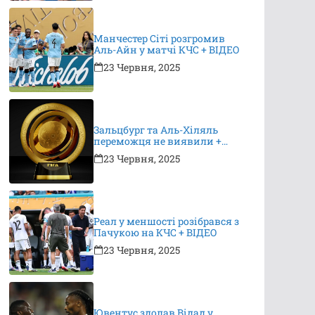
Манчестер Сіті розгромив
Аль-Айн у матчі КЧС + ВІДЕО
23 Червня, 2025
Зальцбург та Аль-Хіляль
переможця не виявили +
ВІДЕО
23 Червня, 2025
Реал у меншості розібрався з
Пачукою на КЧС + ВІДЕО
23 Червня, 2025
Ювентус здолав Відад у