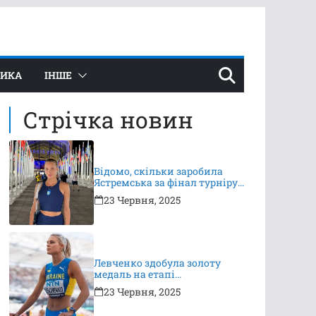
ТИКА
ІНШЕ
Стрічка новин
Відомо, скільки заробила
Ястремська за фінал турніру
в Ноттінгемі
23 Червня, 2025
Левченко здобула золоту
медаль на етапі
Континентального туру
23 Червня, 2025