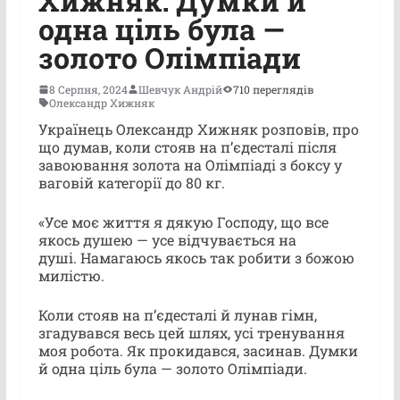
Хижняк: Думки й
одна ціль була —
золото Олімпіади
8 Серпня, 2024
Шевчук Андрій
710 переглядів
Олександр Хижняк
Українець Олександр Хижняк розповів, про
що думав, коли стояв на пʼєдесталі після
завоювання золота на Олімпіаді з боксу у
ваговій категорії до 80 кг.
«Усе моє життя я дякую Господу, що все
якось душею — усе відчувається на
душі. Намагаюсь якось так робити з божою
милістю.
Коли стояв на пʼєдесталі й лунав гімн,
згадувався весь цей шлях, усі тренування
моя робота. Як прокидався, засинав. Думки
й одна ціль була — золото Олімпіади.