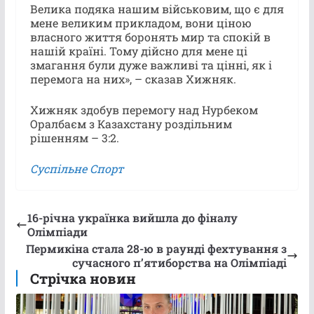
Велика подяка нашим військовим, що є для
мене великим прикладом, вони ціною
власного життя боронять мир та спокій в
нашій країні. Тому дійсно для мене ці
змагання були дуже важливі та цінні, як і
перемога на них», – сказав Хижняк.
Хижняк здобув перемогу над Нурбеком
Оралбаєм з Казахстану роздільним
рішенням – 3:2.
Суспільне Спорт
16-річна українка вийшла до фіналу
Олімпіади
Пермикіна стала 28-ю в раунді фехтування з
сучасного пʼятиборства на Олімпіаді
Стрічка новин