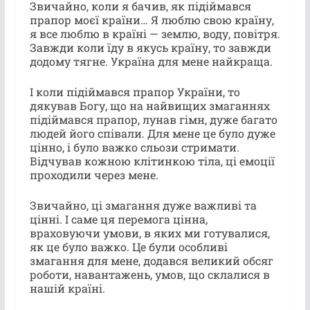
Звичайно, коли я бачив, як підіймався
прапор моєї країни… Я люблю свою країну,
я все люблю в країні — землю, воду, повітря.
Завжди коли їду в якусь країну, то завжди
додому тягне. Україна для мене найкраща.
І коли підіймався прапор України, то
дякував Богу, що на найвищих змаганнях
підіймався прапор, лунав гімн, дуже багато
людей його співали. Для мене це було дуже
цінно, і було важко сльози стримати.
Відчував кожною клітинкою тіла, ці емоції
проходили через мене.
Звичайно, ці змагання дуже важливі та
цінні. І саме ця перемога цінна,
враховуючи умови, в яких ми готувалися,
як це було важко. Це були особливі
змагання для мене, додався великий обсяг
роботи, навантажень, умов, що склалися в
нашій країні.