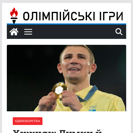
Перейти
до
вмісту
ЄДИНОБОРСТВА