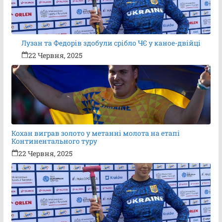
Лузан та Федорів здобули срібло ЧЄ у каное-двійці
22 Червня, 2025
Кохан виграв золото у метанні молота на етапі
Континентального туру
22 Червня, 2025