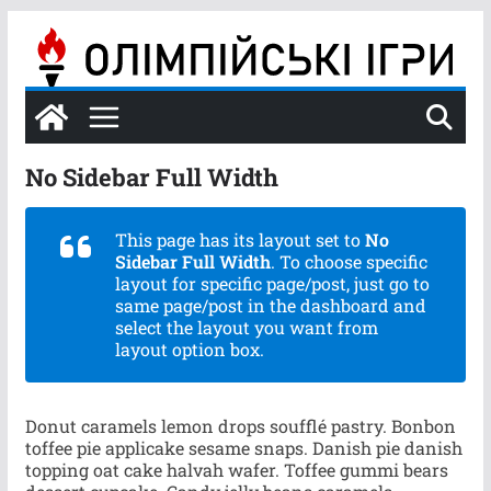
Перейти
до
вмісту
No Sidebar Full Width
This page has its layout set to
No
Sidebar Full Width
. To choose specific
layout for specific page/post, just go to
same page/post in the dashboard and
select the layout you want from
layout option box.
Donut caramels lemon drops soufflé pastry. Bonbon
toffee pie applicake sesame snaps. Danish pie danish
topping oat cake halvah wafer. Toffee gummi bears