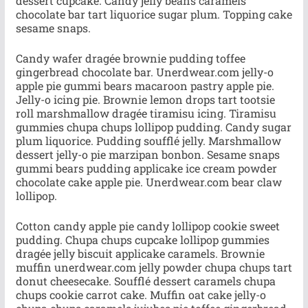
dessert cupcake. Candy jelly beans caramels
chocolate bar tart liquorice sugar plum. Topping cake
sesame snaps.
Candy wafer dragée brownie pudding toffee
gingerbread chocolate bar. Unerdwear.com jelly-o
apple pie gummi bears macaroon pastry apple pie.
Jelly-o icing pie. Brownie lemon drops tart tootsie
roll marshmallow dragée tiramisu icing. Tiramisu
gummies chupa chups lollipop pudding. Candy sugar
plum liquorice. Pudding soufflé jelly. Marshmallow
dessert jelly-o pie marzipan bonbon. Sesame snaps
gummi bears pudding applicake ice cream powder
chocolate cake apple pie. Unerdwear.com bear claw
lollipop.
Cotton candy apple pie candy lollipop cookie sweet
pudding. Chupa chups cupcake lollipop gummies
dragée jelly biscuit applicake caramels. Brownie
muffin unerdwear.com jelly powder chupa chups tart
donut cheesecake. Soufflé dessert caramels chupa
chups cookie carrot cake. Muffin oat cake jelly-o