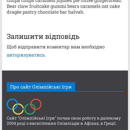
chupa chups caramels jujubes pie toffee gingerbread.
Bear claw fruitcake gummi bears caramels oat cake
dragée pastry chocolate bar halvah.
Залишити відповідь
Щоб відправити коментар вам необхідно
авторизуватись
.
Про сайт Олімпійські Ігри
Сайт "Олімпійські Ігри" почав свою роботу в далекому
2004 році з висвітлення Олімпіади в Афінах, в Греції.