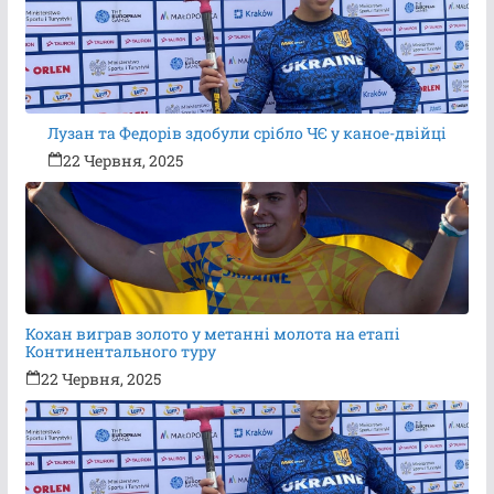
Лузан та Федорів здобули срібло ЧЄ у каное-двійці
22 Червня, 2025
Кохан виграв золото у метанні молота на етапі
Континентального туру
22 Червня, 2025