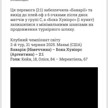
Ця перемога (2:1) забезпечила «Баварії» та
вихід до плей‑оф з 6 очками після двох
матчів у групі C, а «Бока Хуніорс» (1 пункт)
залишилися з мінімальними шансами на
продовження турнірного шляху.
Клубний чемпіонат світу
2-й тур, 21 червня 2025. Маямі (США)
Баварія (Німеччина) – Бока Хуніорс
(Аргентина) – 2:1
Голи
: Кейн, 18, Олісе, 84 – Мерентіель, 67