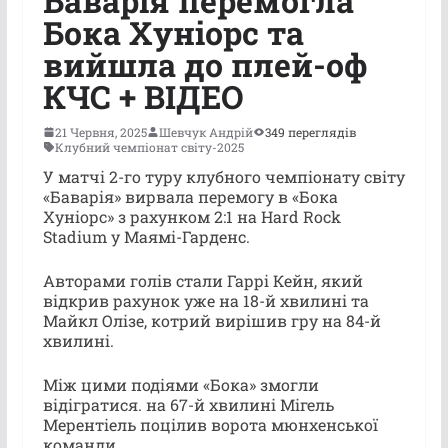
Баварія перемогла
Бока Хуніорс та
вийшла до плей-оф
КЧС + ВІДЕО
21 Червня, 2025
Шевчук Андрій
349 переглядів
Клубний чемпіонат світу-2025
У матчі 2-го туру клубного чемпіонату світу
«Баварія» вирвала перемогу в «Бока
Хуніорс» з рахунком 2:1 на Hard Rock
Stadium у Маямі-Гарденс.
Авторами голів стали Гаррі Кейн, який
відкрив рахунок уже на 18-й хвилині та
Майкл Олізе, котрий вирішив гру на 84-й
хвилині.
Між цими подіями «Бока» змогли
відігратися. на 67-й хвилині Мігель
Мерентіель поцілив ворота мюнхенської
команди.