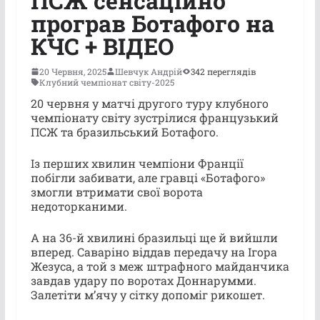
ПСЖ сенсаційно
програв Ботафого на
КЧС + ВІДЕО
20 Червня, 2025
Шевчук Андрій
342 переглядів
Клубний чемпіонат світу-2025
20 червня у матчі другого туру клубного
чемпіонату світу зустрілися французький
ПСЖ та бразильський Ботафого.
Із перших хвилин чемпіони Франції
побігли забивати, але гравці «Ботафого»
змогли втримати свої ворота
недоторканими.
А на 36-й хвилині бразильці ще й вийшли
вперед. Саваріно віддав передачу на Ігора
Жезуса, а той з меж штрафного майданчика
завдав удару по воротах Доннарумми.
Залетіти м’ячу у сітку допоміг рикошет.