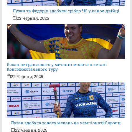
Лузан та Федорів здобули срібло ЧЄ у каное-двійці
22 Червня, 2025
Кохан виграв золото у метанні молота на етапі
Континентального туру
22 Червня, 2025
Лузан здобула золоту медаль на чемпіонаті Європи
22 Червня, 2025