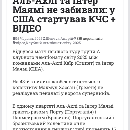
Аль-Ахлі та Інтер
Маямі не забивали: у
США стартував КЧС +
ВІДЕО
15 Червня, 2025
Шевчук Андрій
335 переглядів
відео
,
Клубний чемпіонат світу-2025
Відбувся матч першого туру групи А
клубного чемпіонату світу 2025 між
командами Аль-Ахлі Каїр (Єгипет) та Інтер
Маямі (США).
На 43-й хвилині хавбек єгипетського
колективу Махмуд Хассан (Трезеге) не
реалізував пенальті у ворота суперників.
В одному квартеті Аль-Ахлі та Інтер Маямі
грають разом з Порту (Португалія) і
Палмейрасом (Бразилія). Португальський і
бразильський колективи очне
протистояння в першому турі проведуть 16