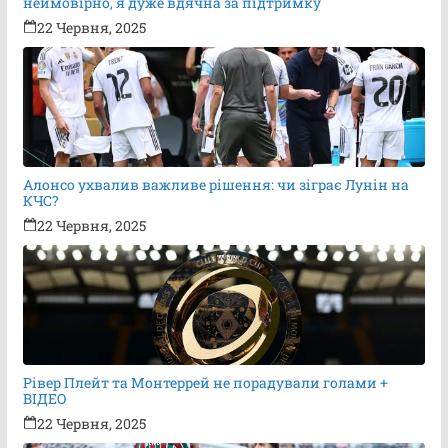
неймовірно, я дуже вдячна за підтримку
22 Червня, 2025
Алонсо ухвалив важливе рішення: чи зіграє Лунін на
КЧС?
22 Червня, 2025
Рівер Плейт та Монтеррей не порадували голами +
ВІДЕО
22 Червня, 2025