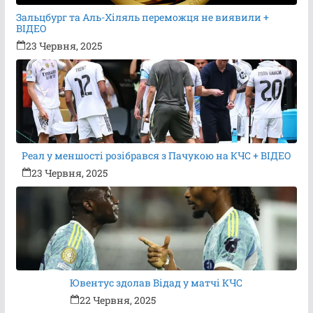
Зальцбург та Аль-Хіляль переможця не виявили +
ВІДЕО
23 Червня, 2025
Реал у меншості розібрався з Пачукою на КЧС + ВІДЕО
23 Червня, 2025
Ювентус здолав Відад у матчі КЧС
22 Червня, 2025