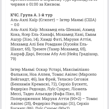
червня о 01:00 за Києвом.
КЧС. Група A. 1-й тур
Аль-Ахлі Каїр (Єгипет) – Інтер Маямі (США)
– 0:0
Аль-Ахлі Каїр: Мохамед ель-Шенаві, Ахмед
Кока, Ясер Ель-Ханафі, Мохамед Хані, Емам
Ашур (Зізо, 14), Хамді Фаті, Маруан Аттія,
Мохамед Алі Бен Ромдане (Хусейн Ель-
Шахат, 65), Трезеге (Тахер Мохамед, 65),
Ашраф Дарі, Вессам Абу Алі (Нейц Градішар,
79)
Інтер Маямі: Оскар Устарі, Максіміліано
Фалькон, Ноа Аллен, Томас Авілес (Марсело
Вейгандт, 46), Іан Фрей, Теласко Сеговія
(Бенхамін Кремаскі, 72), Серхiо Бускетс,
Федеріко Редондо, Луїс Суарес, Лiонель
Мессi, Тадео Альєнде (Фафа Піко, 81)
Попередження: Маруан Аттія (90+2) – Томас
Авілес (25), Федеріко Редондо (31), Серхiо
Бускетс (86), Луїс Суарес (90+2)