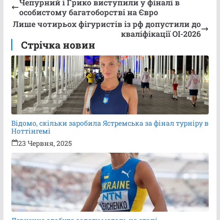
Чепурний і Грико виступили у фіналі в
особистому багатоборстві на Євро
Лише чотирьох фігуристів із рф допустили до
кваліфікації ОІ-2026
Стрічка новин
Відомо, скільки заробила Ястремська за фінал турніру в
Ноттінгемі
23 Червня, 2025