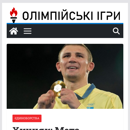
Перейти
до
вмісту
ЄДИНОБОРСТВА