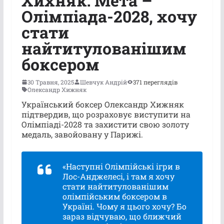
Хихняк: Мета –
Олімпіада-2028, хочу
стати
найтитулованішим
боксером
30 Травня, 2025
Шевчук Андрій
371 переглядів
Олександр Хижняк
Український боксер Олександр Хижняк
підтвердив, що розраховує виступити на
Олімпіаді-2028 та захистити свою золоту
медаль, завойовану у Парижі.
«Наступні Олімпійські ігри в
Лос-Анджелесі, і там я хочу
стати найтитулованішим
олімпійським боксером в
Україні. Чому я цього хочу? Бо
зараз відчуваю, що ближчий