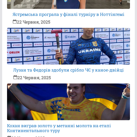
Ястремська програла у фіналі турніру в Ноттінгемі
22 Червня, 2025
Лузан та Федорів здобули срібло ЧЄ у каное-двійці
22 Червня, 2025
Кохан виграв золото у метанні молота на етапі
Континентального туру