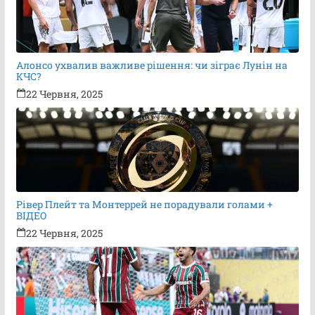
Алонсо ухвалив важливе рішення: чи зіграє Лунін на
КЧС?
22 Червня, 2025
Рівер Плейт та Монтеррей не порадували голами +
ВІДЕО
22 Червня, 2025