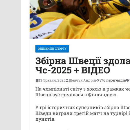
ІНШІ ВИДИ СПОРТУ
Збірна Швеції здол
Чс-2025 + ВІДЕО
13 Травня, 2025
Шевчук Андрій
376 переглядів
На чемпіонаті світу з хокею в рамках ч
Швеції зустрічалася з Фінляндією.
У грі історичних суперників збірна Швец
Шведи виграли третій матч на турнірі і 
пунктів.