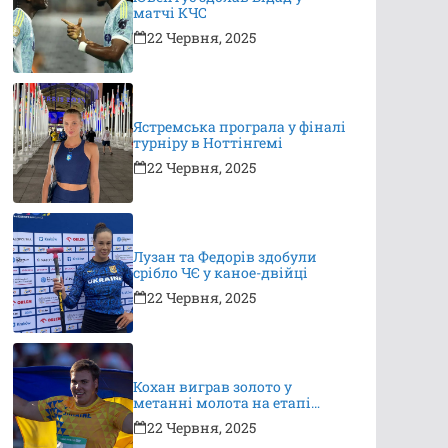
матчі КЧС
22 Червня, 2025
Ястремська програла у фіналі
турніру в Ноттінгемі
22 Червня, 2025
Лузан та Федорів здобули
срібло ЧЄ у каное-двійці
22 Червня, 2025
Кохан виграв золото у
метанні молота на етапі
Континентального туру
22 Червня, 2025