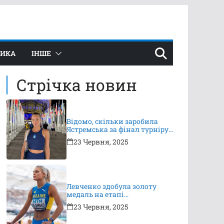
ТИКА
ІНШЕ
Стрічка новин
Відомо, скільки заробила
Ястремська за фінал турніру
в Ноттінгемі
23 Червня, 2025
Левченко здобула золоту
медаль на етапі
Континентального туру
23 Червня, 2025