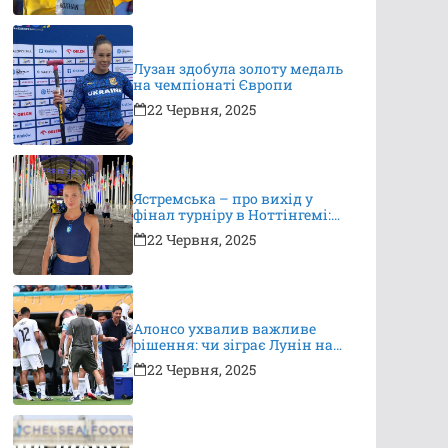
Лузан здобула золоту медаль
на чемпіонаті Європи
22 Червня, 2025
Ястремська – про вихід у
фінал турніру в Ноттінгемі:
це неймовірно, я дуже
22 Червня, 2025
вдячна за підтримку
Алонсо ухвалив важливе
рішення: чи зіграє Лунін на
КЧС?
22 Червня, 2025