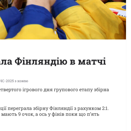
ала Фінляндію в матчі
ЧС-2025 з хокею
етвертого ігрового дня групового етапу збірна
ії переграла збірну Фінляндії з рахунком 2:1.
мають 9 очок, а ось у фінів поки що п’ять