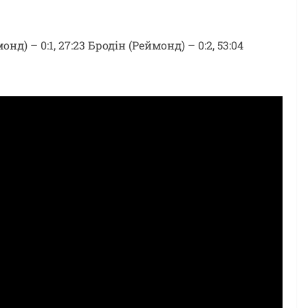
д) – 0:1, 27:23 Бродін (Реймонд) – 0:2, 53:04