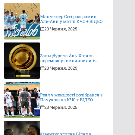
Манчестер Сіті розгромив
Аль-Айн у матчі КЧС + ВІДЕО
23 Червня, 2025
Зальцбург та Аль-Хіляль
переможця не виявили +
ВІДЕО
23 Червня, 2025
Реал у меншості розібрався з
Пачукою на КЧС + ВІДЕО
23 Червня, 2025
Ювентус здолав Відад у