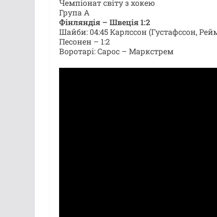
Чемпіонат світу з хокею
Група A
Фінляндія – Швеція 1:2
Шайби: 04:45 Карлссон (Густафссон, Реймон
Песонен – 1:2
Воротарі: Сарос – Маркстрем