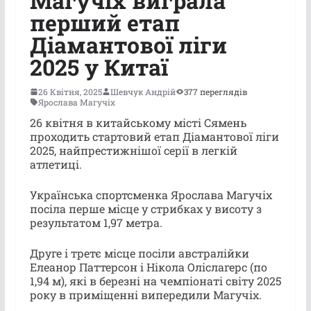
Магучіх виграла
перший етап
Діамантової ліги
2025 у Китаї
26 Квітня, 2025
Шевчук Андрій
377 переглядів
Ярослава Магучіх
26 квітня в китайському місті Сямень
проходить стартовий етап Діамантової ліги
2025, найпрестижнішої серії в легкій
атлетиці.
Українська спортсменка Ярослава Магучіх
посіла перше місце у стрибках у висоту з
результатом 1,97 метра.
Друге і третє місце посіли австралійки
Елеанор Паттерсон і Нікола Оліслагерс (по
1,94 м), які в березні на чемпіонаті світу 2025
року в приміщенні випередили Магучіх.