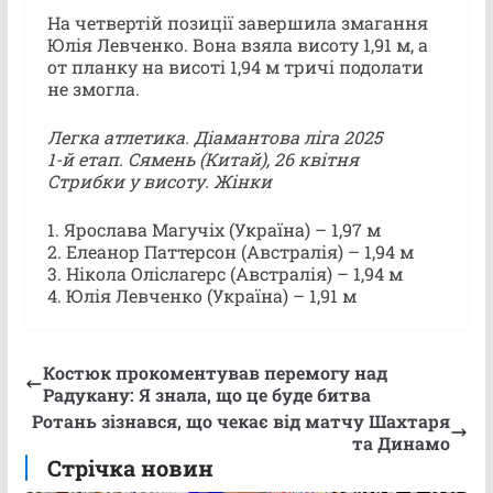
На четвертій позиції завершила змагання
Юлія Левченко. Вона взяла висоту 1,91 м, а
от планку на висоті 1,94 м тричі подолати
не змогла.
Легка атлетика. Діамантова ліга 2025
1-й етап. Сямень (Китай), 26 квітня
Стрибки у висоту. Жінки
1. Ярослава Магучіх (Україна) – 1,97 м
2. Елеанор Паттерсон (Австралія) – 1,94 м
3. Нікола Оліслагерс (Австралія) – 1,94 м
4. Юлія Левченко (Україна) – 1,91 м
Костюк прокоментував перемогу над
Радукану: Я знала, що це буде битва
Ротань зізнався, що чекає від матчу Шахтаря
та Динамо
Стрічка новин