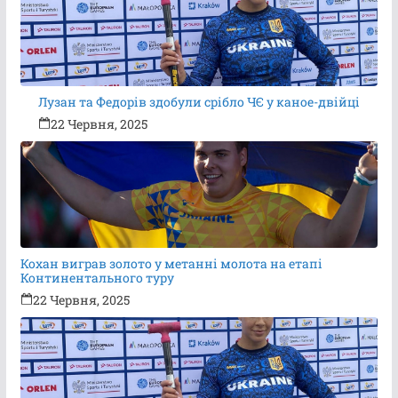
Лузан та Федорів здобули срібло ЧЄ у каное-двійці
22 Червня, 2025
Кохан виграв золото у метанні молота на етапі
Континентального туру
22 Червня, 2025