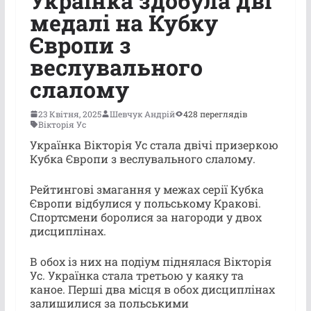
Українка здобула дві
медалі на Кубку
Європи з
веслувального
слалому
23 Квітня, 2025
Шевчук Андрій
428 переглядів
Вікторія Ус
Українка Вікторія Ус стала двічі призеркою
Кубка Європи з веслувального слалому.
Рейтингові змагання у межах серії Кубка
Європи відбулися у польському Кракові.
Спортсмени боролися за нагороди у двох
дисциплінах.
В обох із них на подіум піднялася Вікторія
Ус. Українка стала третьою у каяку та
каное. Перші два місця в обох дисциплінах
залишилися за польськими