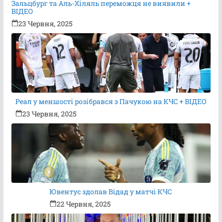
Зальцбург та Аль-Хіляль переможця не виявили +
ВІДЕО
23 Червня, 2025
Реал у меншості розібрався з Пачукою на КЧС + ВІДЕО
23 Червня, 2025
Ювентус здолав Відад у матчі КЧС
22 Червня, 2025