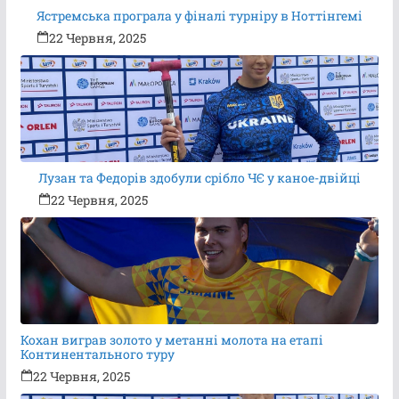
Ястремська програла у фіналі турніру в Ноттінгемі
22 Червня, 2025
Лузан та Федорів здобули срібло ЧЄ у каное-двійці
22 Червня, 2025
Кохан виграв золото у метанні молота на етапі
Континентального туру
22 Червня, 2025