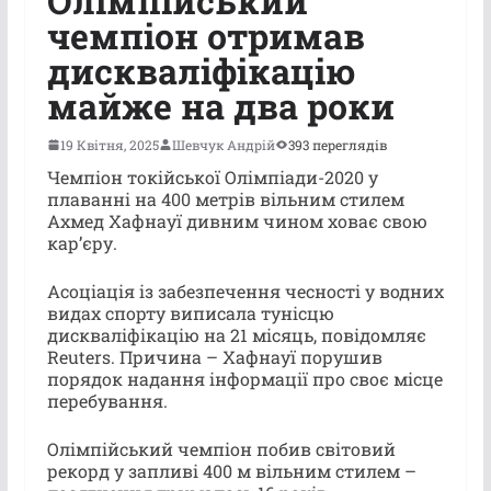
Олімпійський
чемпіон отримав
дискваліфікацію
майже на два роки
19 Квітня, 2025
Шевчук Андрій
393 переглядів
Чемпіон токійської Олімпіади-2020 у
плаванні на 400 метрів вільним стилем
Ахмед Хафнауї дивним чином ховає свою
кар’єру.
Асоціація із забезпечення чесності у водних
видах спорту виписала тунісцю
дискваліфікацію на 21 місяць, повідомляє
Reuters. Причина – Хафнауї порушив
порядок надання інформації про своє місце
перебування.
Олімпійський чемпіон побив світовий
рекорд у запливі 400 м вільним стилем –