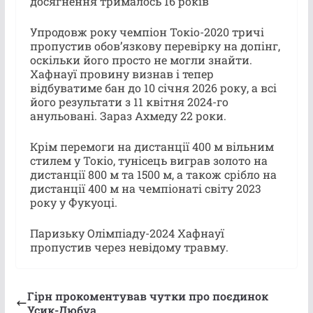
досягнення трималось 16 років
Упродовж року чемпіон Токіо-2020 тричі
пропустив обов’язкову перевірку на допінг,
оскільки його просто не могли знайти.
Хафнауї провину визнав і тепер
відбуватиме бан до 10 січня 2026 року, а всі
його результати з 11 квітня 2024-го
анульовані. Зараз Ахмеду 22 роки.
Крім перемоги на дистанції 400 м вільним
стилем у Токіо, тунісець виграв золото на
дистанції 800 м та 1500 м, а також срібло на
дистанції 400 м на чемпіонаті світу 2023
року у Фукуоці.
Паризьку Олімпіаду-2024 Хафнауї
пропустив через невідому травму.
Гірн прокоментував чутки про поєдинок
Усик-Дюбуа