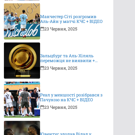
Манчестер Сіті розгромив
Аль-Айн у матчі КЧС + ВІДЕО
23 Червня, 2025
Зальцбург та Аль-Хіляль
переможця не виявили +
ВІДЕО
23 Червня, 2025
Реал у меншості розібрався з
Пачукою на КЧС + ВІДЕО
23 Червня, 2025
Ювентус здолав Відад у