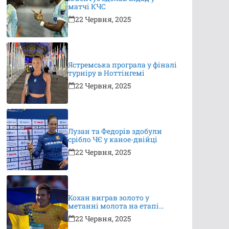
матчі КЧС
22 Червня, 2025
Ястремська програла у фіналі
турніру в Ноттінгемі
22 Червня, 2025
Лузан та Федорів здобули
срібло ЧЄ у каное-двійці
22 Червня, 2025
Кохан виграв золото у
метанні молота на етапі
Континентального туру
22 Червня, 2025