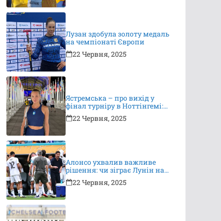
Лузан здобула золоту медаль
на чемпіонаті Європи
22 Червня, 2025
Ястремська – про вихід у
фінал турніру в Ноттінгемі:
це неймовірно, я дуже
22 Червня, 2025
вдячна за підтримку
Алонсо ухвалив важливе
рішення: чи зіграє Лунін на
КЧС?
22 Червня, 2025