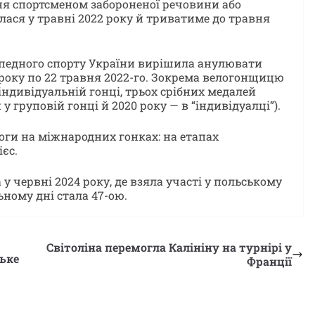
я спортсменом забороненої речовини або
лася у травні 2022 року й триватиме до травня
ипедного спорту України вирішила анулювати
 року по 22 травня 2022-го. Зокрема велогонщицю
індивідуальній гонці, трьох срібних медалей
у груповій гонці й 2020 року — в “індивідуалці”).
ги на міжнародних гонках: на етапах
єс.
у червні 2024 року, де взяла участі у польському
ному дні стала 47-ою.
Світоліна перемогла Калініну на турнірі у
ське
Франції