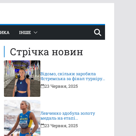
ТИКА
ІНШЕ
Стрічка новин
Відомо, скільки заробила
Ястремська за фінал турніру
в Ноттінгемі
23 Червня, 2025
Левченко здобула золоту
медаль на етапі
Континентального туру
23 Червня, 2025