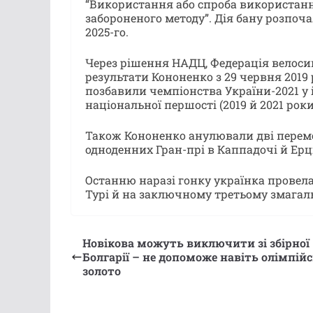
“Використання або спроба використанн
забороненого методу”. Дія бану розпоча
2025-го.
Через рішення НАДЦ, Федерація велос
результати Кононенко з 29 червня 2019
позбавили чемпіонства України-2021 у 
національної першості (2019 й 2021 роки 
Також Кононенко анулювали дві перемо
одноденних Гран-прі в Каппадочі й Ерці
Останню наразі гонку українка провела 
Турі й на заключному третьому змагаль
Новікова можуть виключити зі збірної
Болгарії – не допоможе навіть олімпій
золото