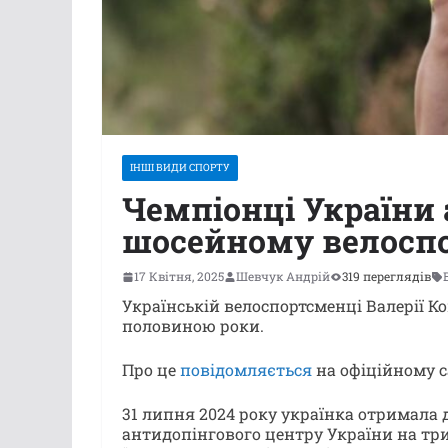
ІНШІ ВИДИ СПОРТУ
Чемпіонці України
шосейному велоспо
17 Квітня, 2025
Шевчук Андрій
319 переглядів
Українській велоспортсменці Валерії К
половиною роки.
Про це
повідомляється
на офіційному с
31 липня 2024 року українка отримала 
антидопінгового центру України на тр