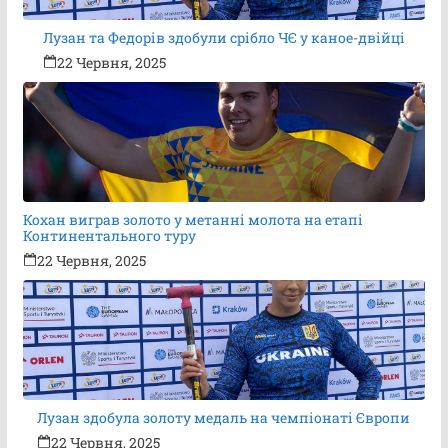
Лузан та Федорів здобули срібло ЧЄ у каное-двійці
22 Червня, 2025
Кохан виграв золото у метанні молота на етапі
Континентального туру
22 Червня, 2025
Лузан здобула золоту медаль на чемпіонаті Європи
22 Червня, 2025