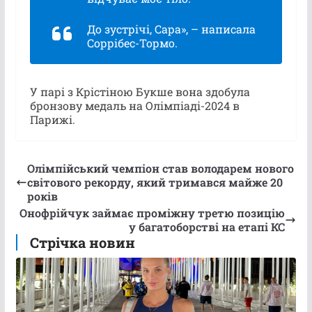
До зустрічі, Сара», – написала
Соррібес-Тормо.
У парі з Крістіною Букше вона здобула
бронзову медаль на Олімпіаді-2024 в
Парижі.
Олімпійський чемпіон став володарем нового
світового рекорду, який тримався майже 20
років
Онофрійчук займає проміжну третю позицію
у багатоборстві на етапі КС
Стрічка новин