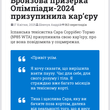
Бронзова призерка
Олімпіади-2024
призупинила кар’єру
17 Квітня, 2025
Шевчук Андрій
363 переглядів
Іспанська тенісистка Сара Соррібес-Тормо
(№85 WTA) призупинила свою кар’єру, про
це вона повідомила у соцмережах.
«Привіт усім.
Я хочу сказати, що вирішила
взяти паузу. Час для себе, для
свого розуму і тіла. Я
страждаю вже багато місяців
на тенісному корті.
Тиха і щаслива Сара, яку ви
бачите поза кортом, далека
від реальності того, що я несу