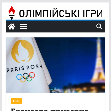
Перейти
до
вмісту
ТЕНІС