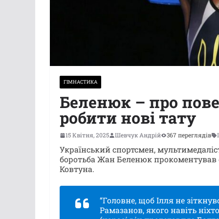
ГІМНАСТИКА
Беленюк – про пове
робити нові тату
15 Квітня, 2025
Шевчук Андрій
367 переглядів
Український спортсмен, мультимедаліст
боротьба Жан Беленюк прокоментував ос
Ковтуна.
“Головне, щоб Ілля не зіткнув
Рамазанов, якого навіть ніхто