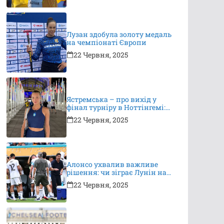
Лузан здобула золоту медаль
на чемпіонаті Європи
22 Червня, 2025
Ястремська – про вихід у
фінал турніру в Ноттінгемі:
це неймовірно, я дуже
22 Червня, 2025
вдячна за підтримку
Алонсо ухвалив важливе
рішення: чи зіграє Лунін на
КЧС?
22 Червня, 2025