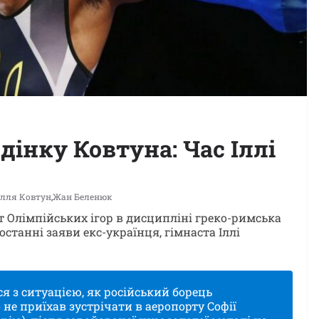
дінку Ковтуна: Час Іллі
Ілля Ковтун
,
Жан Беленюк
 Олімпійських ігор в дисципліні греко-римська
танні заяви екс-українця, гімнаста Іллі
ся з ситуацією, як російський борець
 не приїхав зустрічати в аеропорту Софії