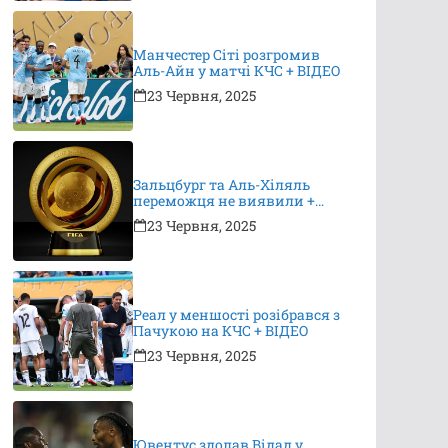
Манчестер Сіті розгромив
Аль-Айн у матчі КЧС + ВІДЕО
23 Червня, 2025
Зальцбург та Аль-Хіляль
переможця не виявили +
ВІДЕО
23 Червня, 2025
Реал у меншості розібрався з
Пачукою на КЧС + ВІДЕО
23 Червня, 2025
Ювентус здолав Відад у