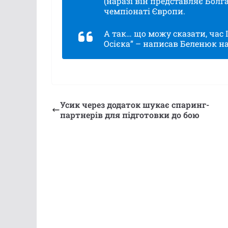
(наразі він представляє Болга
чемпіонаті Європи.
А так… що можу сказати, час І
Осієка” – написав Беленюк на
Усик через додаток шукає спаринг-
партнерів для підготовки до бою