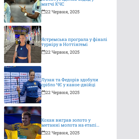
матчі КЧС
22 Червня, 2025
Ястремська програла у фіналі
турніру в Ноттінгемі
22 Червня, 2025
Лузан та Федорів здобули
срібло ЧЄ у каное-двійці
22 Червня, 2025
Кохан виграв золото у
метанні молота на етапі
Континентального туру
22 Червня, 2025