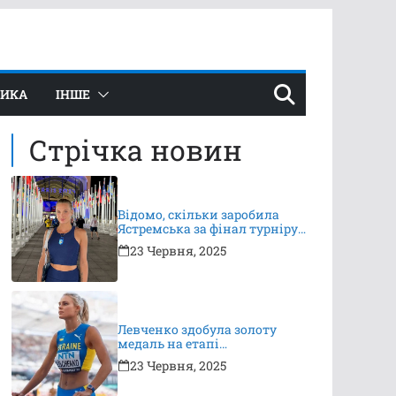
ТИКА
ІНШЕ
Стрічка новин
Відомо, скільки заробила
Ястремська за фінал турніру
в Ноттінгемі
23 Червня, 2025
Левченко здобула золоту
медаль на етапі
Континентального туру
23 Червня, 2025