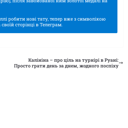
рію), після завойованої ним золотої медалі на
ллі робити нові тату, тепер вже з символікою
 своїй сторінці в Телеграм.
Калініна – про ціль на турнірі в Руані:
Просто грати день за днем, жодного поспіху