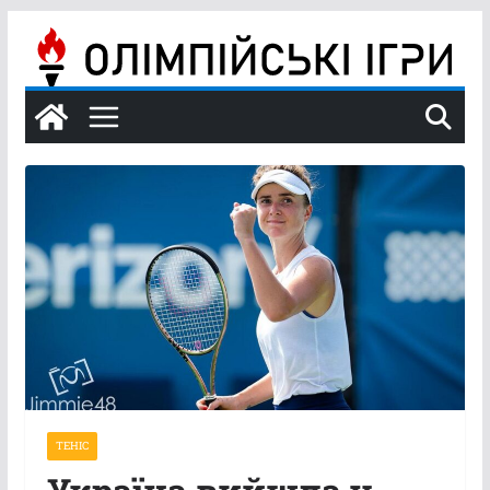
Перейти
до
вмісту
ТЕНІС