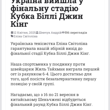
Україна вийшла у
фінальну стадію
Кубка Біллі Джин
Кінг
12 Квітня, 2025
Шевчук Андрій
596 переглядів
Еліна Світоліна
Українська тенісистка Еліна Світоліна
гарантувала нашій збірній вихід до
фінальної стадії Кубка Біллі Джин Кінг.
Наша спортсменка у поєдинку проти
швейцарки Жиль Тайхман виграла перший
сет із рахунком 6-4. Цього достатньо для
того, щоб посісти безальтернативну першу
позицію у своїй групі.
Нагадаємо, що з 16 по 21 вересня в
китайському Шеньчжені відбудеться
фінальний раунд Кубка Біллі Джин Кінг.