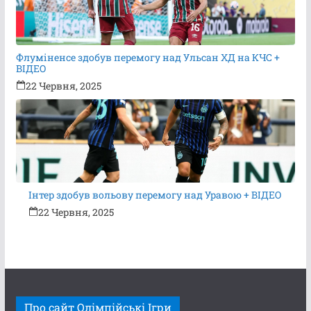
Флуміненсе здобув перемогу над Ульсан ХД на КЧС +
ВІДЕО
22 Червня, 2025
Інтер здобув вольову перемогу над Уравою + ВІДЕО
22 Червня, 2025
Про сайт Олімпійські Ігри