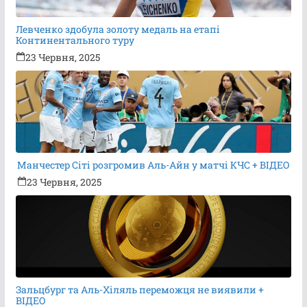
Левченко здобула золоту медаль на етапі
Континентального туру
23 Червня, 2025
Манчестер Сіті розгромив Аль-Айн у матчі КЧС + ВІДЕО
23 Червня, 2025
Зальцбург та Аль-Хіляль переможця не виявили +
ВІДЕО