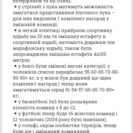
батерфляєм та на спині;
у стрільбі з лука матимуть можливість
змагатися представники блочного лука –
для них виділили 1 комплект нагород у
змішаній команді;
в легкій атлетиці прибрали спортивну
ходьбу на 20 км та змішану естафету в
спортивній ходьбі, натомість додавши пів
марафонську ходьбу, також була
запроваджена змішана естафета 4х100
метрів;
у боксі були змінені вагові категорії: у
чоловіків список передбачає 55-60-65-70-80-
90-90+ кг, а у жінок був доданий ще один
комплект нагород і тепер вони
змагатимуться серед 51-54-57-60-65-70-80+
кг;
у баскетболі 3х3 була розширена
кількість команд з 8 до 12;
у футболі тепер буде 16 жіночих команд і
12 чоловічих (2024 року було навпаки);
у гольфі, окрім особистих турнірів, тепер
буде ще і змішаний командний;