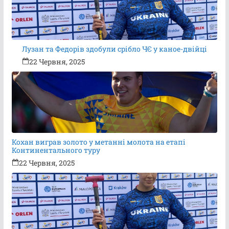
Лузан та Федорів здобули срібло ЧЄ у каное-двійці
22 Червня, 2025
Кохан виграв золото у метанні молота на етапі
Континентального туру
22 Червня, 2025