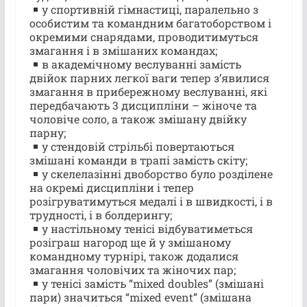
у спортивній гімнастиці, паралельно з
особистим та командним багатоборством і
окремими снарядами, проводитимуться
змагання і в змішаних командах;
в академічному веслуванні замість
двійок парних легкої ваги тепер з’явилися
змагання в прибережному веслуванні, які
передбачають 3 дисципліни – жіноче та
чоловіче соло, а також змішану двійку
парну;
у стендовій стрільбі повертаються
змішані команди в трапі замість скіту;
у скелелазінні двоборство було розділене
на окремі дисципліни і тепер
розігруватимуться медалі і в швидкості, і в
трудності, і в болдерингу;
у настільному тенісі відбуватиметься
розіграш нагород ще й у змішаному
командному турнірі, також додалися
змагання чоловічих та жіночих пар;
у тенісі замість “mixed doubles” (змішані
пари) значиться “mixed event” (змішана