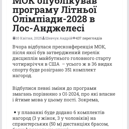
МОК опублікував
програму Літньої
Олімпіади-2028 в
Лос-Анджелесі
10 Квітня, 2025
Шевчук Андрій
437 переглядів
Вчора відбулася пресконференція МОК,
після якої був затверджений перелік
дисциплін майбутнього головного старту
чотириріччя в США – усього ж в 36 видах
спорту буде розіграно 351 комплект
нагород.
Відбулися певні зміни до програми
змагань порівняно з ОІ-2024, про які власне
і йтиме мова у цьому пості. Зокрема,
у плаванні буде додано 6 комплектів
нагород (3 у жінок, 3 у чоловіків) на
спринтерських (50 м) дистанціях брасом,