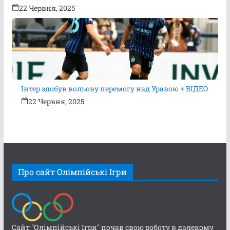
22 Червня, 2025
Інтер здобув вольову перемогу над Уравою + ВІДЕО
22 Червня, 2025
Про сайт Олімпійські Ігри
Сайт "Олімпійські Ігри" почав свою роботу в далекому