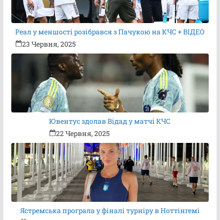
Реал у меншості розібрався з Пачукою на КЧС + ВІДЕО
23 Червня, 2025
Ювентус здолав Відад у матчі КЧС
22 Червня, 2025
Ястремська програла у фіналі турніру в Ноттінгемі