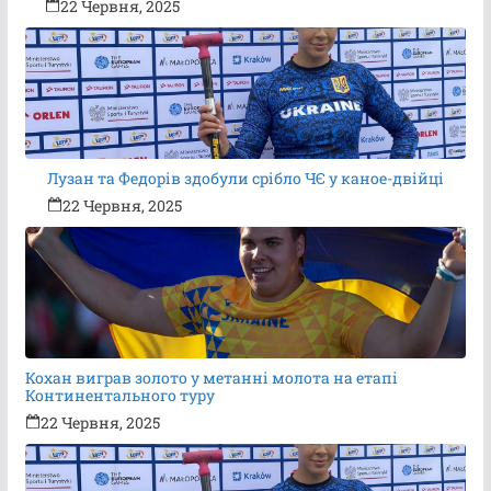
22 Червня, 2025
Лузан та Федорів здобули срібло ЧЄ у каное-двійці
22 Червня, 2025
Кохан виграв золото у метанні молота на етапі
Континентального туру
22 Червня, 2025