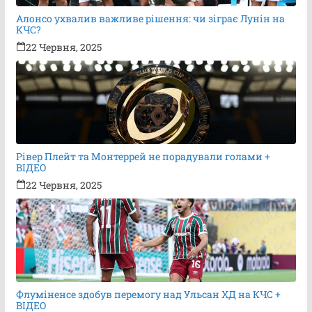
Алонсо ухвалив важливе рішення: чи зіграє Лунін на
КЧС?
22 Червня, 2025
Рівер Плейт та Монтеррей не порадували голами +
ВІДЕО
22 Червня, 2025
Флуміненсе здобув перемогу над Ульсан ХД на КЧС +
ВІДЕО