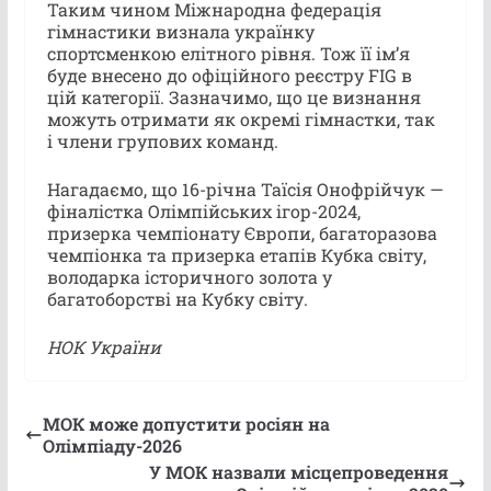
Таким чином Міжнародна федерація
гімнастики визнала українку
спортсменкою елітного рівня. Тож її імʼя
буде внесено до офіційного реєстру FIG в
цій категорії. Зазначимо, що це визнання
можуть отримати як окремі гімнастки, так
і члени групових команд.
Нагадаємо, що 16-річна Таїсія Онофрійчук —
фіналістка Олімпійських ігор-2024,
призерка чемпіонату Європи, багаторазова
чемпіонка та призерка етапів Кубка світу,
володарка історичного золота у
багатоборстві на Кубку світу.
НОК України
МОК може допустити росіян на
Олімпіаду-2026
У МОК назвали місцепроведення