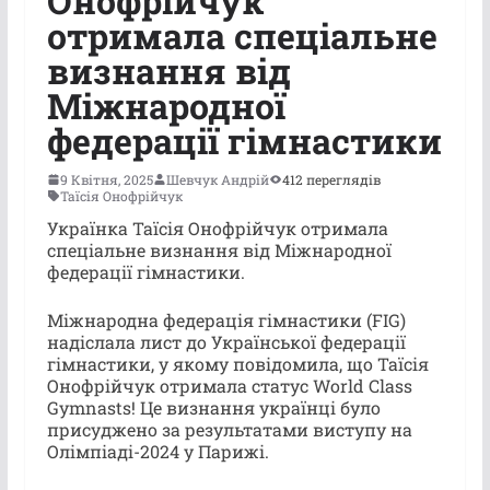
Онофрійчук
отримала спеціальне
визнання від
Міжнародної
федерації гімнастики
9 Квітня, 2025
Шевчук Андрій
412 переглядів
Таїсія Онофрійчук
Українка Таїсія Онофрійчук отримала
спеціальне визнання від Міжнародної
федерації гімнастики.
Міжнародна федерація гімнастики (FIG)
надіслала лист до Української федерації
гімнастики, у якому повідомила, що Таїсія
Онофрійчук отримала статус World Class
Gymnasts! Це визнання українці було
присуджено за результатами виступу на
Олімпіаді-2024 у Парижі.