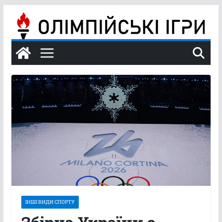
Перейти
до
вмісту
ІНШІ ВИДИ СПОРТУ