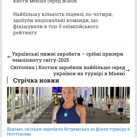
квоти менше серед жінок.
Найбільшу кількість ліцензі, по чотири,
здобули національні команди, що
фінішували в топ-5 олімпійського
рейтингу.
Українські лижні акробати – срібні призери
чемпіонату світу-2025
Світоліна і Костюк заробили найбільше серед
українок на турнірі в Маямі
Стрічка новин
Відомо, скільки заробила Ястремська за фінал турніру в
Ноттінгемі