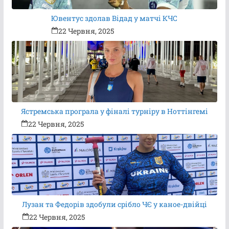
Ювентус здолав Відад у матчі КЧС
22 Червня, 2025
Ястремська програла у фіналі турніру в Ноттінгемі
22 Червня, 2025
Лузан та Федорів здобули срібло ЧЄ у каное-двійці
22 Червня, 2025