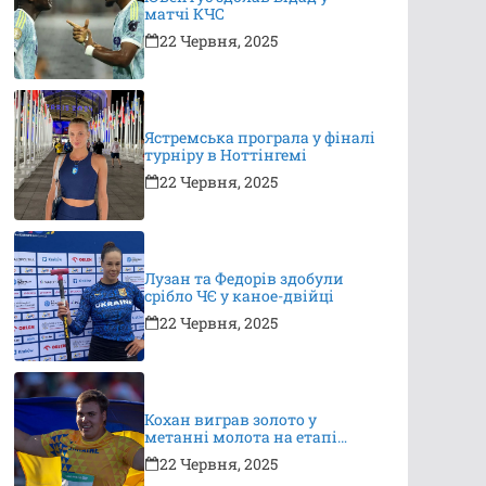
матчі КЧС
22 Червня, 2025
Ястремська програла у фіналі
турніру в Ноттінгемі
22 Червня, 2025
Лузан та Федорів здобули
срібло ЧЄ у каное-двійці
22 Червня, 2025
Кохан виграв золото у
метанні молота на етапі
Континентального туру
22 Червня, 2025