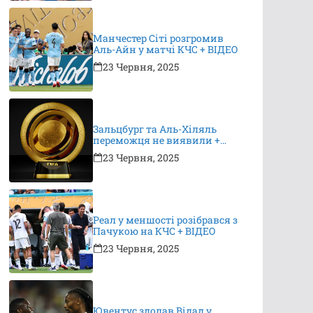
Манчестер Сіті розгромив
Аль-Айн у матчі КЧС + ВІДЕО
23 Червня, 2025
Зальцбург та Аль-Хіляль
переможця не виявили +
ВІДЕО
23 Червня, 2025
Реал у меншості розібрався з
Пачукою на КЧС + ВІДЕО
23 Червня, 2025
Ювентус здолав Відад у