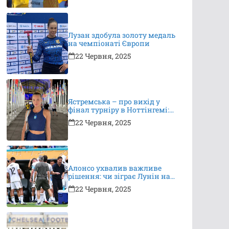
Лузан здобула золоту медаль
на чемпіонаті Європи
22 Червня, 2025
Ястремська – про вихід у
фінал турніру в Ноттінгемі:
це неймовірно, я дуже
22 Червня, 2025
вдячна за підтримку
Алонсо ухвалив важливе
рішення: чи зіграє Лунін на
КЧС?
22 Червня, 2025