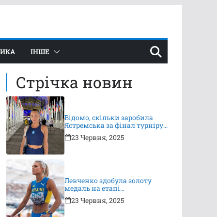
ТИКА
ІНШЕ
Стрічка новин
Відомо, скільки заробила
Ястремська за фінал турніру
в Ноттінгемі
23 Червня, 2025
Левченко здобула золоту
медаль на етапі
Континентального туру
23 Червня, 2025