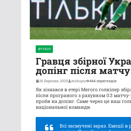
ФУТБОЛ
Гравця збірної Укр
допінг після матчу
26 Березня, 2025
mrkopiy
444 переглядів
Як зізнався в етері Мегого голкіпер зб
після програного з рахунком 0:3 матчу-в
проби на допінг. Саме через це наш гол
національної команди.
Всі засмучені зараз. Емоції в 