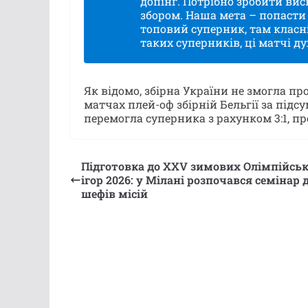
допінг. Потрібно зробити ви
збором. Наша мета – попасти 
топовий суперник, там класні
таких суперників, ці матчі д
Як відомо, збірна України не змогла пр
матчах плей-оф збірній Бельгії за під
перемогла суперника з рахунком 3:1, про
Підготовка до XXV зимових Олімпійсь
ігор 2026: у Мілані розпочався семінар 
шефів місій