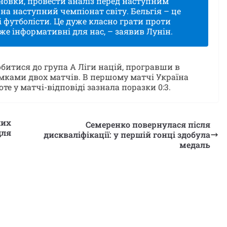
сновки, провести аналіз перед наступним
на наступний чемпіонат світу. Бельгія – це
 футболісти. Це дуже класно грати проти
уже інформативні для нас, – заявив Лунін.
обитися до група А Ліги націй, програвши в
сумками двох матчів. В першому матчі Україна
те у матчі-відповіді зазнала поразки 0:3.
ких
Семеренко повернулася після
для
дискваліфікації: у першій гонці здобула
медаль