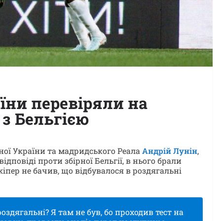
аїни перевіряли на
 з Бельгією
ірної України та мадридського Реала
Андрій Лунін
,
ідповіді проти збірної Бельгії, в нього брали
кіпер не бачив, що відбувалося в роздягальні
роздягальні? Я там не був, бо проходив тест на