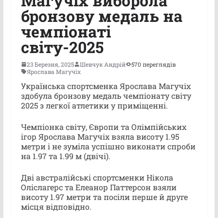
Магучіх виборола
бронзову медаль на
чемпіонаті
світу-2025
23 Березня, 2025
Шевчук Андрій
570 переглядів
Ярослава Магучіх
Українська спортсменка Ярослава Магучіх
здобула бронзову медаль чемпіонату світу
2025 з легкої атлетики у приміщенні.
Чемпіонка світу, Європи та Олімпійських
ігор Ярослава Магучіх взяла висоту 1.95
метри і не зуміла успішно виконати спроби
на 1.97 та 1.99 м (двічі).
Дві австралійські спортсменки Нікола
Оліслагерс та Елеанор Паттерсон взяли
висоту 1.97 метри та посіли перше й друге
місця відповідно.