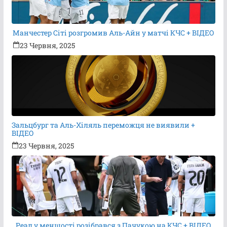
Манчестер Сіті розгромив Аль-Айн у матчі КЧС + ВІДЕО
23 Червня, 2025
Зальцбург та Аль-Хіляль переможця не виявили +
ВІДЕО
23 Червня, 2025
Реал у меншості розібрався з Пачукою на КЧС + ВІДЕО