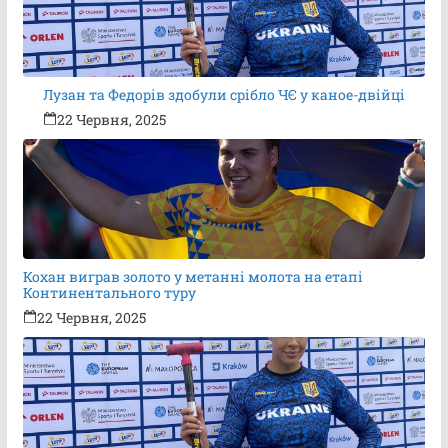
Лузан та Федорів здобули срібло ЧЄ у каное-двійці
22 Червня, 2025
Кохан виграв золото у метанні молота на етапі
Континентального туру
22 Червня, 2025