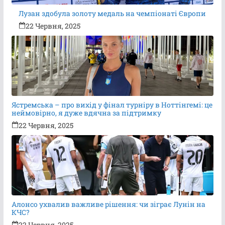
Лузан здобула золоту медаль на чемпіонаті Європи
22 Червня, 2025
Ястремська – про вихід у фінал турніру в Ноттінгемі: це
неймовірно, я дуже вдячна за підтримку
22 Червня, 2025
Алонсо ухвалив важливе рішення: чи зіграє Лунін на
КЧС?
22 Червня, 2025