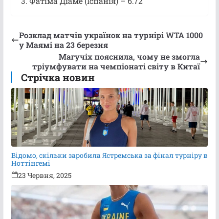
3. Фатіма Діаме (Іспанія) – 6.72
Розклад матчів українок на турнірі WTA 1000
у Маямі на 23 березня
Магучіх пояснила, чому не змогла
тріумфувати на чемпіонаті світу в Китаї
Стрічка новин
Відомо, скільки заробила Ястремська за фінал турніру в
Ноттінгемі
23 Червня, 2025