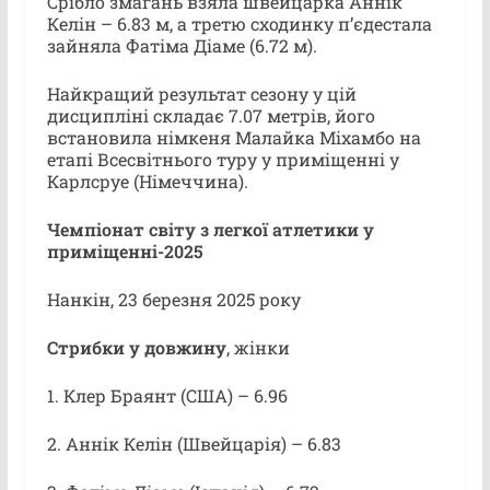
Срібло змагань взяла швейцарка Аннік
Келін – 6.83 м, а третю сходинку п’єдестала
зайняла Фатіма Діаме (6.72 м).
Найкращий результат сезону у цій
дисципліні складає 7.07 метрів, його
встановила німкеня Малайка Міхамбо на
етапі Всесвітнього туру у приміщенні у
Карлсруе (Німеччина).
Чемпіонат світу з легкої атлетики у
приміщенні-2025
Нанкін, 23 березня 2025 року
Стрибки у довжину
, жінки
1. Клер Браянт (США) – 6.96
2. Аннік Келін (Швейцарія) – 6.83