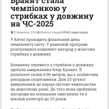
Браянт стала
чемпіонкою у
стрибках у довжину
на ЧС-2025
23 Березня, 2025
Шевчук Андрій
463 переглядів
У Китаї проходить фінальний день
чемпіонату світу. У ранковій програмі
розігрувався комплект нагород у жіночих
стрибках у довжину.
Впевнену перемогу у стрибках у довжину
здобула американка Клер Браянт. Її
результат склав 6.96 метрів, що є особистим
рекордом спортсменки. Для 23-річної
американки це перше світове чемпіонство
на дорослому рівні. До того вона здобувала
нагороди на юнацьких змаганнях та у
віковій категорії до 23 років.