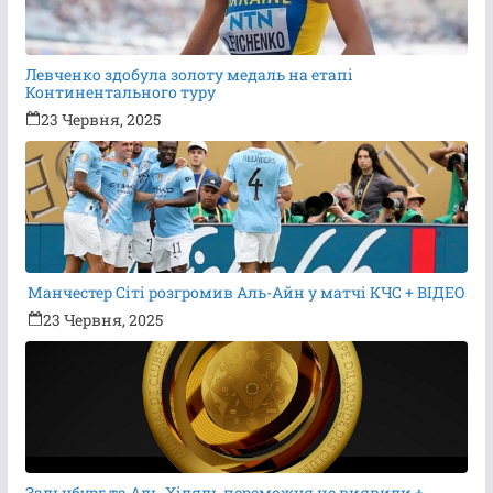
Левченко здобула золоту медаль на етапі
Континентального туру
23 Червня, 2025
Манчестер Сіті розгромив Аль-Айн у матчі КЧС + ВІДЕО
23 Червня, 2025
Зальцбург та Аль-Хіляль переможця не виявили +