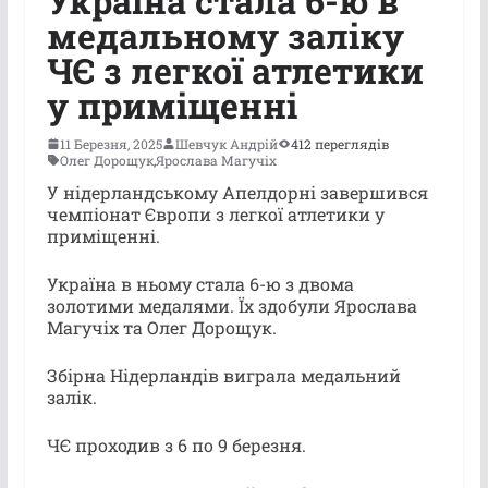
Україна стала 6-ю в
медальному заліку
ЧЄ з легкої атлетики
у приміщенні
11 Березня, 2025
Шевчук Андрій
412 переглядів
Олег Дорощук
,
Ярослава Магучіх
У нідерландському Апелдорні завершився
чемпіонат Європи з легкої атлетики у
приміщенні.
Україна в ньому стала 6-ю з двома
золотими медалями. Їх здобули Ярослава
Магучіх та Олег Дорощук.
Збірна Нідерландів виграла медальний
залік.
ЧЄ проходив з 6 по 9 березня.