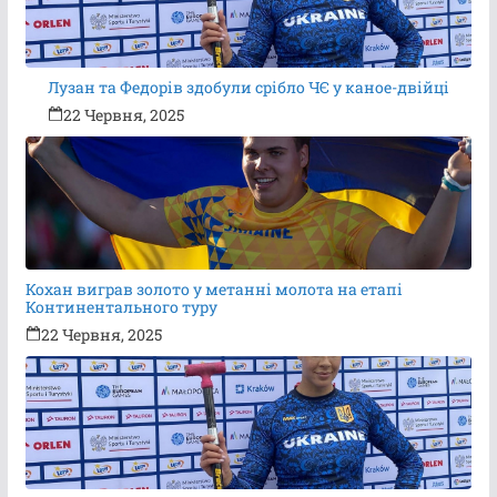
Лузан та Федорів здобули срібло ЧЄ у каное-двійці
22 Червня, 2025
Кохан виграв золото у метанні молота на етапі
Континентального туру
22 Червня, 2025