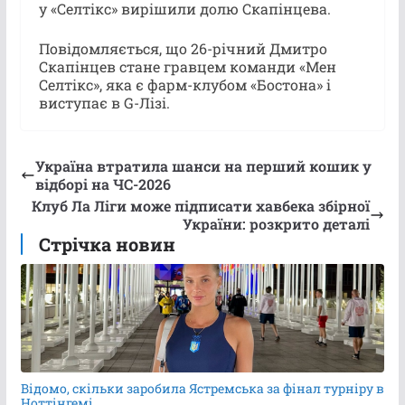
у «Селтікс» вирішили долю Скапінцева.
Повідомляється, що 26-річний Дмитро
Скапінцев стане гравцем команди «Мен
Селтікс», яка є фарм-клубом «Бостона» і
виступає в G-Лізі.
Україна втратила шанси на перший кошик у
відборі на ЧС-2026
Клуб Ла Ліги може підписати хавбека збірної
України: розкрито деталі
Стрічка новин
Відомо, скільки заробила Ястремська за фінал турніру в
Ноттінгемі