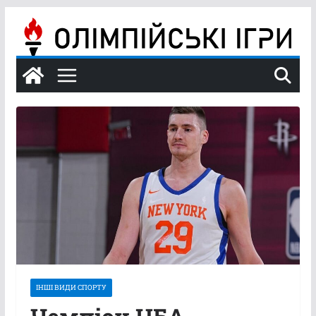
Перейти
до
вмісту
ІНШІ ВИДИ СПОРТУ