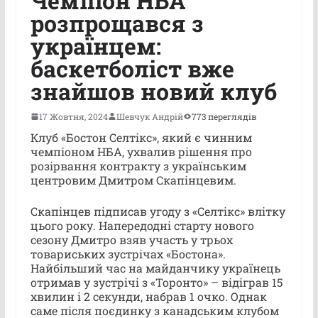
Чемпіон НБА
розпрощався з
українцем:
баскетболіст вже
знайшов новий клуб
17 Жовтня, 2024
Шевчук Андрій
773 переглядів
Клуб «Бостон Селтікс», який є чинним
чемпіоном НБА, ухвалив рішення про
розірвання контракту з українським
центровим Дмитром Скапінцевим.
Скапінцев підписав угоду з «Селтікс» влітку
цього року. Напередодні старту нового
сезону Дмитро взяв участь у трьох
товариських зустрічах «Бостона».
Найбільший час на майданчику українець
отримав у зустрічі з «Торонто» – відіграв 15
хвилин і 2 секунди, набрав 1 очко. Однак
саме після поєдинку з канадським клубом