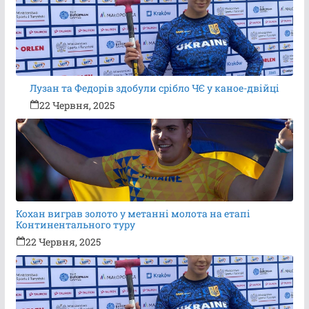
Лузан та Федорів здобули срібло ЧЄ у каное-двійці
22 Червня, 2025
Кохан виграв золото у метанні молота на етапі
Континентального туру
22 Червня, 2025