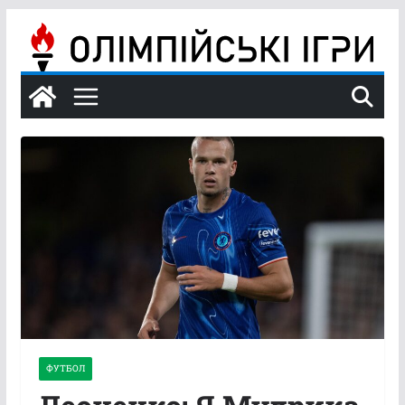
Перейти
до
вмісту
ФУТБОЛ