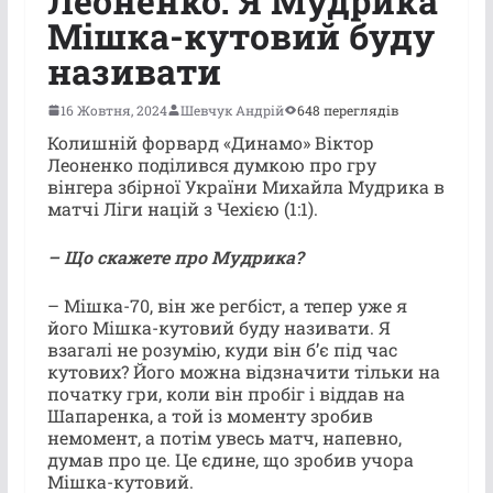
Леоненко: Я Мудрика
Мішка-кутовий буду
називати
16 Жовтня, 2024
Шевчук Андрій
648 переглядів
Колишній форвард «Динамо» Віктор
Леоненко поділився думкою про гру
вінгера збірної України Михайла Мудрика в
матчі Ліги націй з Чехією (1:1).
– Що скажете про Мудрика?
– Мішка-70, він же регбіст, а тепер уже я
його Мішка-кутовий буду називати. Я
взагалі не розумію, куди він б’є під час
кутових? Його можна відзначити тільки на
початку гри, коли він пробіг і віддав на
Шапаренка, а той із моменту зробив
немомент, а потім увесь матч, напевно,
думав про це. Це єдине, що зробив учора
Мішка-кутовий.