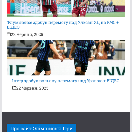
Флуміненсе здобув перемогу над Ульсан ХД на КЧС +
ВІДЕО
22 Червня, 2025
Інтер здобув вольову перемогу над Уравою + ВІДЕО
22 Червня, 2025
Про сайт Олімпійські Ігри