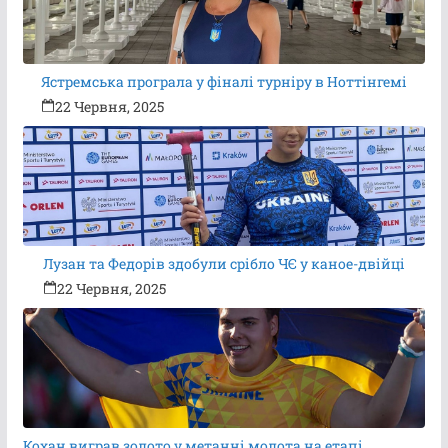
Ястремська програла у фіналі турніру в Ноттінгемі
22 Червня, 2025
Лузан та Федорів здобули срібло ЧЄ у каное-двійці
22 Червня, 2025
Кохан виграв золото у метанні молота на етапі