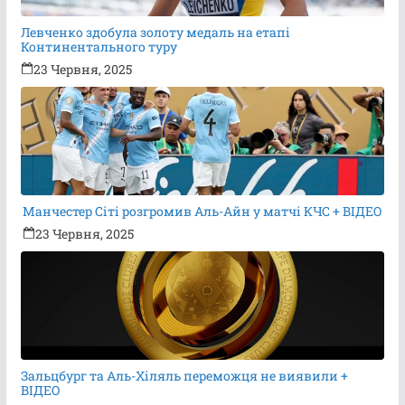
Левченко здобула золоту медаль на етапі
Континентального туру
23 Червня, 2025
Манчестер Сіті розгромив Аль-Айн у матчі КЧС + ВІДЕО
23 Червня, 2025
Зальцбург та Аль-Хіляль переможця не виявили +
ВІДЕО