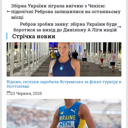
Збірна України зіграла внічию з Чехією:
підопічні Реброва залишилися на останньому
місці
Ребров зробив заяву: збірна України буде
боротися за вихід до Дивізіону A Ліги націй
Стрічка новин
Відомо, скільки заробила Ястремська за фінал турніру в
Ноттінгемі
23 Червня, 2025