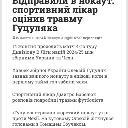
Відправили в нокаут:
cпортивний лікар
оцінив травму
Гуцуляка
15 Жовтня, 2024
Шевчук Андрій
517 переглядів
14 жовтня проходить матч 4-го туру
Дивізіону В Ліги націй 2024/25 між
збірними України та Чехії.
Хавбек збірної України Олексій Гуцуляк
зазнав важкого нокауту в епізоді, коли в
першому таймі гол забили чехи.
Спортивний лікар Дмитро Бабелюк
розповів подробиці травми футболіста:
«Гуцуляк отримав жорсткий нокаут у грі
проти Чехії. На кутовому Олексій зіткнувся
головами з Томашем Соучеком.