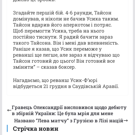
Згадайте першій бій. 4-6 раунди, Тайсон
домінував, я ніколи не бачив Усика таким.
Тайсон вдарив його аперкотом і потряс.
Щоб перемогти Усика, треба на нього
постійно тиснути. Я радий бачити зараз
такого Тайсона. Він і мені дав впевненість.
Раніше я казав, що Усик переможе у
реванші ще легше, але зараз я відчуваю що
Тайсон готовий до цього! Він готовий все
змінити” – сказав боксер.
Нагадаємо, що реванш Усик-Ф’юрі
відбудеться 21 грудня в Саудівській Аравії.
Гравець Олександрії висловився щодо дебюту
в збірній України: Це була мрія для мене
Названо “Лева матчу” з Грузією в Лізі націй
Стрічка новин