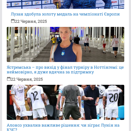
Лузан здобула золоту медаль на чемпіонаті Європи
22 Червня, 2025
Ястремська – про вихід у фінал турніру в Ноттінгемі: це
неймовірно, я дуже вдячна за підтримку
22 Червня, 2025
Алонсо ухвалив важливе рішення: чи зіграє Лунін на
КЧС?