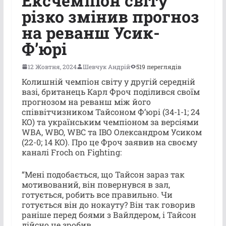
Ексчемпіон світу
різко змінив прогноз
на реванш Усик-
Ф’юрі
12 Жовтня, 2024
Шевчук Андрій
519 переглядів
Колишній чемпіон світу у другій середній
вазі, британець Карл Фроч поділився своїм
прогнозом на реванш між його
співвітчизником Тайсоном Ф’юрі (34-1-1; 24
КО) та українським чемпіоном за версіями
WBA, WBO, WBC та IBO Олександром Усиком
(22-0; 14 КО).
Про це Фроч заявив на своєму
каналі Froch on Fighting:
“Мені подобається, що Тайсон зараз так
мотивований, він повернувся в зал,
готується, робить все правильно. Чи
готується він до нокауту? Він так говорив
раніше перед боями з Вайлдером, і Тайсон
дійсно це зробив.