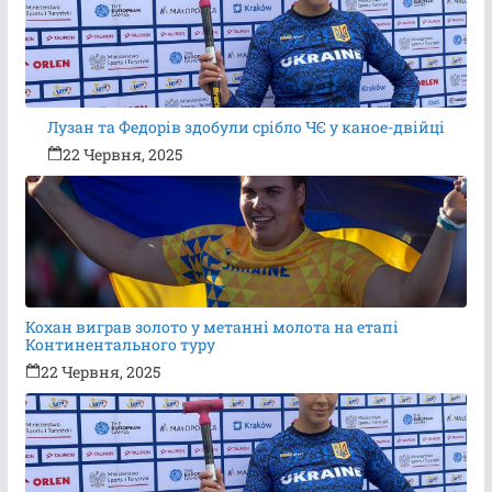
Лузан та Федорів здобули срібло ЧЄ у каное-двійці
22 Червня, 2025
Кохан виграв золото у метанні молота на етапі
Континентального туру
22 Червня, 2025