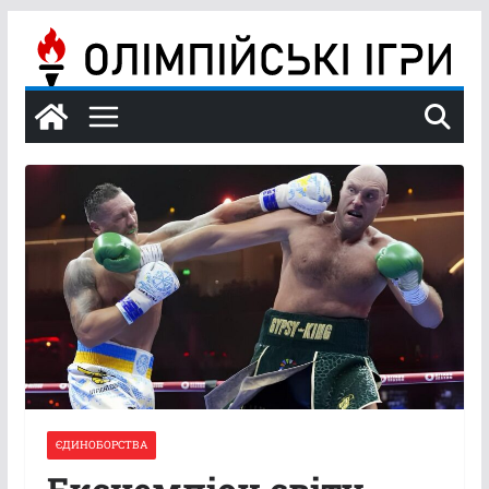
Перейти
до
вмісту
ЄДИНОБОРСТВА