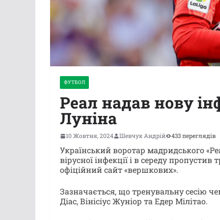
ФУТБОЛ
Реал надав нову і
Луніна
10 Жовтня, 2024
Шевчук Андрій
433 переглядів
Український воротар мадридського «Ре
вірусної інфекції і в середу пропустив
офіційний сайт «вершкових».
Зазначається, що тренувальну сесію че
Діас, Вінісіус Жуніор та Едер Мілітао.