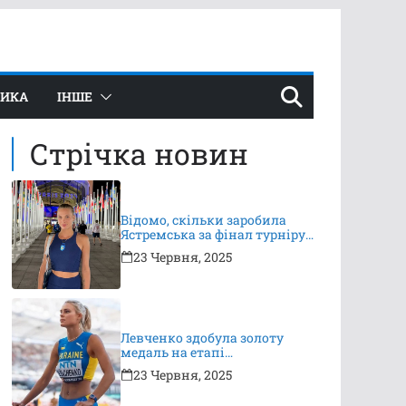
ТИКА
ІНШЕ
Стрічка новин
Відомо, скільки заробила
Ястремська за фінал турніру
в Ноттінгемі
23 Червня, 2025
Левченко здобула золоту
медаль на етапі
Континентального туру
23 Червня, 2025