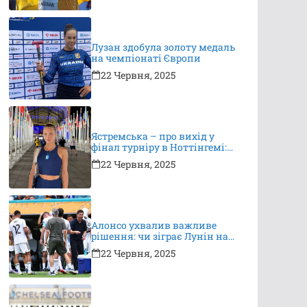
Лузан здобула золоту медаль
на чемпіонаті Європи
22 Червня, 2025
Ястремська – про вихід у
фінал турніру в Ноттінгемі:
це неймовірно, я дуже
22 Червня, 2025
вдячна за підтримку
Алонсо ухвалив важливе
рішення: чи зіграє Лунін на
КЧС?
22 Червня, 2025