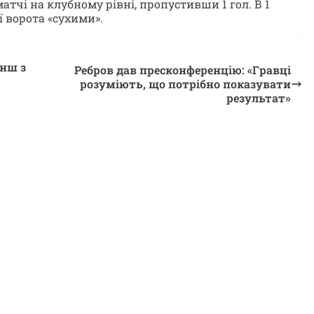
матчі на клубному рівні, пропустивши 1 гол. В 1
ї ворота «сухими».
анш з
Ребров дав пресконференцію: «Гравці
розуміють, що потрібно показувати
результат»