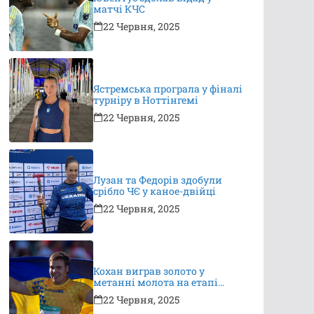
матчі КЧС
22 Червня, 2025
Ястремська програла у фіналі
турніру в Ноттінгемі
22 Червня, 2025
Лузан та Федорів здобули
срібло ЧЄ у каное-двійці
22 Червня, 2025
Кохан виграв золото у
метанні молота на етапі
Континентального туру
22 Червня, 2025