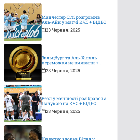
Манчестер Сіті розгромив
Аль-Айн у матчі КЧС + ВІДЕО
23 Червня, 2025
Зальцбург та Аль-Хіляль
переможця не виявили +
ВІДЕО
23 Червня, 2025
Реал у меншості розібрався з
Пачукою на КЧС + ВІДЕО
23 Червня, 2025
Ювентус здолав Відад у