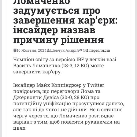
Ломаченко
задумується про
завершення кар’єри:
інсайдер назвав
причину рішення
10 Жовтня, 2024
Шевчук Андрій
441 переглядів
Чемпіон світу за версією IBF у легкій вазі
Василь Ломаченко (18-3, 12 KO) може
завершити кар’єру.
Інсайдер Майк Коппінджер у Twitter
повідомив, що переговори Лома та
Джервонти Девіса (30-0, 28 KO) про
потенційну уніфікацію просунулися далеко,
але так ні до чого і не дійшли. Не в останню
чергу через те, що Ломаченко розглядає
варіант з тим, щоб повісити рукавички на
цвях.