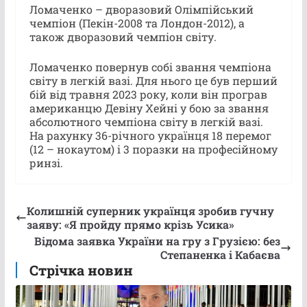
Ломаченко – дворазовий Олімпійський
чемпіон (Пекін-2008 та Лондон-2012), а
також дворазовий чемпіон світу.
Ломаченко повернув собі звання чемпіона
світу в легкій вазі. Для нього це був перший
бій від травня 2023 року, коли він програв
американцю Девіну Хейні у бою за звання
абсолютного чемпіона світу в легкій вазі.
На рахунку 36-річного українця 18 перемог
(12 – нокаутом) і 3 поразки на професійному
ринзі.
Колишній суперник українця зробив гучну
заяву: «Я пройду прямо крізь Усика»
Відома заявка України на гру з Грузією: без
Степаненка і Кабаєва
Стрічка новин