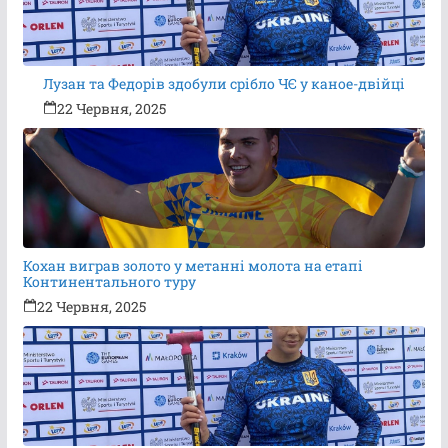
Лузан та Федорів здобули срібло ЧЄ у каное-двійці
22 Червня, 2025
Кохан виграв золото у метанні молота на етапі
Континентального туру
22 Червня, 2025