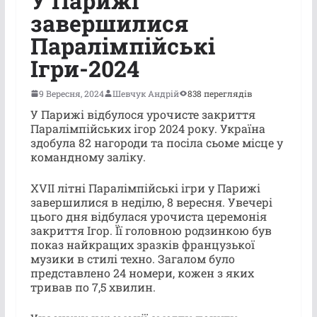
У Парижі
завершилися
Паралімпійські
Ігри-2024
9 Вересня, 2024
Шевчук Андрій
838 переглядів
У Парижі відбулося урочисте закриття
Паралімпійських ігор 2024 року. Україна
здобула 82 нагороди та посіла сьоме місце у
командному заліку.
XVII літні Паралімпійські ігри у Парижі
завершилися в неділю, 8 вересня. Увечері
цього дня відбулася урочиста церемонія
закриття Ігор. Її головною родзинкою був
показ найкращих зразків французької
музики в стилі техно. Загалом було
представлено 24 номери, кожен з яких
тривав по 7,5 хвилин.