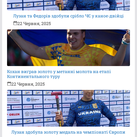
Лузан та Федорів здобули срібло ЧЄ у каное-двійці
22 Червня, 2025
Кохан виграв золото у метанні молота на етапі
Континентального туру
22 Червня, 2025
Лузан здобула золоту медаль на чемпіонаті Європи