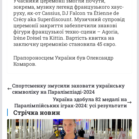
Учасники церемонії змогли почути,
зокрема, музику легенд французького хаус-
руху, як-от Cassius, DJ Falcon та Étienne de
Crécy aka Superdiscount. Музичний супровід
церемонії закриття забезпечили знакові
фігури французької техно-сцени – Agoria,
Irène Drésel та Kittin. Вартість квитка на
заключну церемонію становила 45 євро.
Прапороносцем України був Олександр
Комаров.
Спортсменку змусили заховати українську
символіку на Паралімпіаді-2024
Україна здобула 82 медалі на
Паралімпійських іграх-2024: усі результати
Стрічка новин