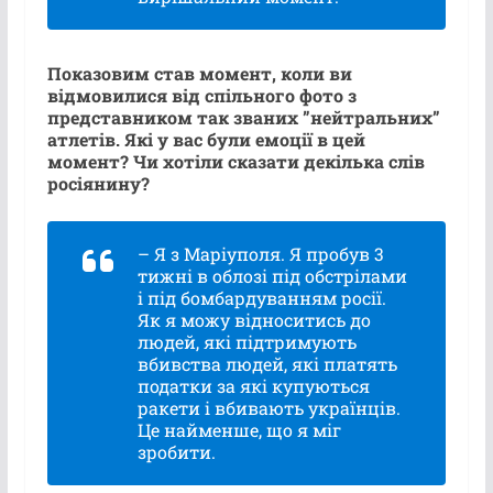
Показовим став момент, коли ви
відмовилися від спільного фото з
представником так званих ”нейтральних”
атлетів. Які у вас були емоції в цей
момент? Чи хотіли сказати декілька слів
росіянину?
– Я з Маріуполя. Я пробув 3
тижні в облозі під обстрілами
і під бомбардуванням росії.
Як я можу відноситись до
людей, які підтримують
вбивства людей, які платять
податки за які купуються
ракети і вбивають українців.
Це найменше, що я міг
зробити.