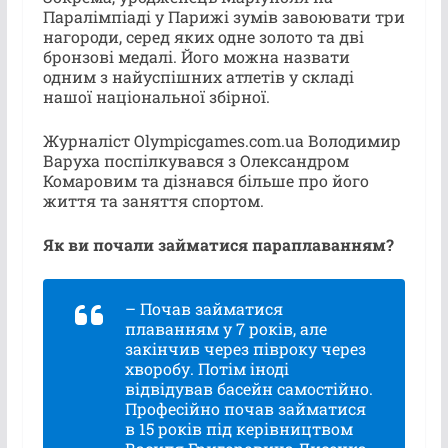
Паралімпіаді у Парижі зумів завоювати три
нагороди, серед яких одне золото та дві
бронзові медалі. Його можна назвати
одним з найуспішних атлетів у складі
нашої національної збірної.
Журналіст Olympicgames.com.ua Володимир
Варуха поспілкувався з Олександром
Комаровим та дізнався більше про його
життя та заняття спортом.
Як ви почали займатися параплаванням?
– Почав займатися
плаванням у 7 років, але
закінчив через півроку через
хворобу. Потім іноді
відвідував басейн самостійно.
Професійно почав займатися
в 15 років під керівництвом