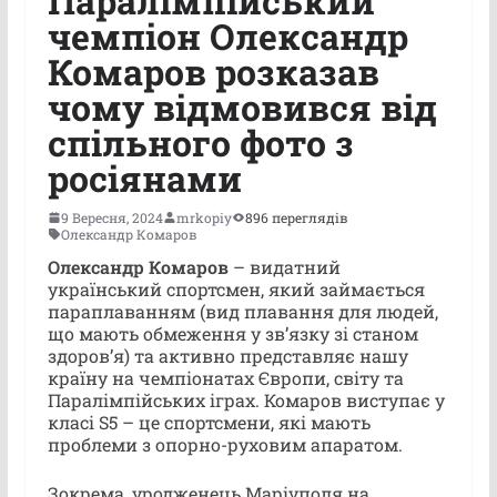
Паралімпійський
чемпіон Олександр
Комаров розказав
чому відмовився від
спільного фото з
росіянами
9 Вересня, 2024
mrkopiy
896 переглядів
Олександр Комаров
Олександр Комаров
– видатний
український спортсмен, який займається
параплаванням (вид плавання для людей,
що мають обмеження у звʼязку зі станом
здоровʼя) та активно представляє нашу
країну на чемпіонатах Європи, світу та
Паралімпійських іграх. Комаров виступає у
класі S5 – це спортсмени, які мають
проблеми з опорно-руховим апаратом.
Зокрема, уродженець Маріуполя на