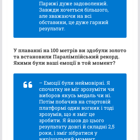
Парижі дуже задоволений.
Завжди хочеться більшого,
але зважаючи на всі
обставини, це дуже гарний
результат.
У плаванні на 100 метрів ви здобули золото
та встановили Паралімпійський рекорд.
Якими були ваші емоції в той момент?
– Емоції були неймовірні. Я
спочатку не міг зрозуміти чи
виборов якусь медаль чи ні.
Потім побачив на стартовій
платформі один вогник і тоді
зрозумів, що я зміг це
зробити. Я йшов до цього
результату довгі й складні 2,5
роки, і зміг зібратися у
вирішальний момент.