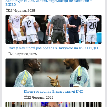
Зальцбург та Аль-Хіляль переможця не виявили +
ВІДЕО
23 Червня, 2025
Реал у меншості розібрався з Пачукою на КЧС + ВІДЕО
23 Червня, 2025
Ювентус здолав Відад у матчі КЧС
22 Червня, 2025