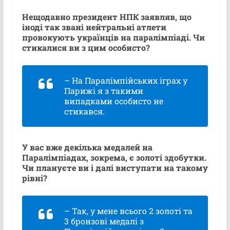
Нещодавно президент НПК заявляв, що
іноді так звані нейтральні атлети
провокують українців на паралімпіаді. Чи
стикалися ви з цим особисто?
– На Паралімпійських іграх у
Парижі я з такими
випадками особисто не
стикався.
У вас вже декілька медалей на
Паралімпіадах, зокрема, є золоті здобутки.
Чи плануєте ви і далі виступати на такому
рівні?
– Так, у мене всього 2 золоті та
3 бронзові медалі з