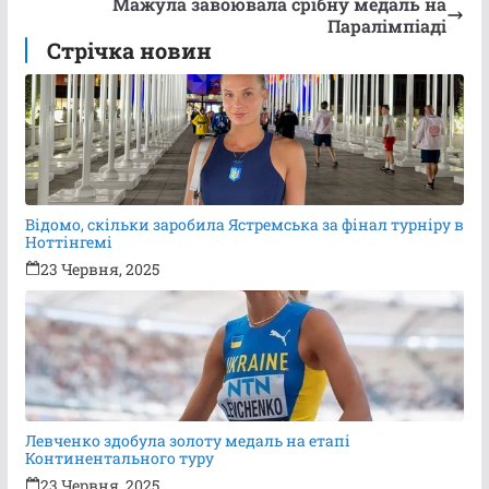
Мажула завоювала срібну медаль на
Паралімпіаді
Стрічка новин
Відомо, скільки заробила Ястремська за фінал турніру в
Ноттінгемі
23 Червня, 2025
Левченко здобула золоту медаль на етапі
Континентального туру
23 Червня, 2025