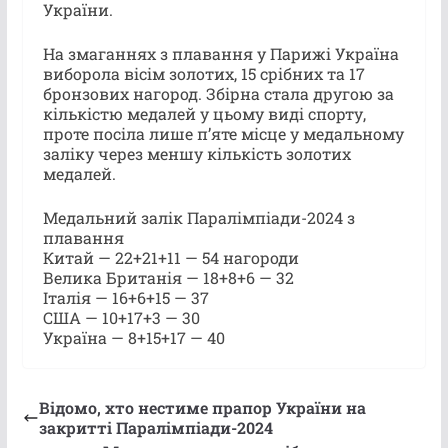
України.
На змаганнях з плавання у Парижі Україна
виборола вісім золотих, 15 срібних та 17
бронзових нагород. Збірна стала другою за
кількістю медалей у цьому виді спорту,
проте посіла лише п’яте місце у медальному
заліку через меншу кількість золотих
медалей.
Медальний залік Паралімпіади-2024 з
плавання
Китай — 22+21+11 — 54 нагороди
Велика Британія — 18+8+6 — 32
Італія — 16+6+15 — 37
США — 10+17+3 — 30
Україна — 8+15+17 — 40
Відомо, хто нестиме прапор України на
закритті Паралімпіади-2024