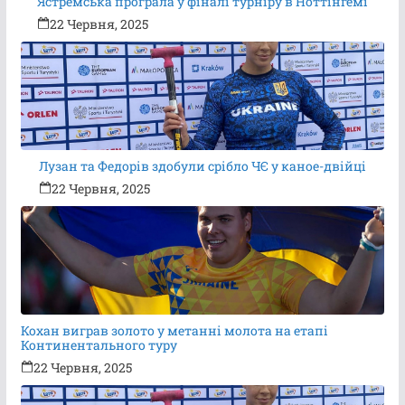
Ястремська програла у фіналі турніру в Ноттінгемі
22 Червня, 2025
Лузан та Федорів здобули срібло ЧЄ у каное-двійці
22 Червня, 2025
Кохан виграв золото у метанні молота на етапі
Континентального туру
22 Червня, 2025