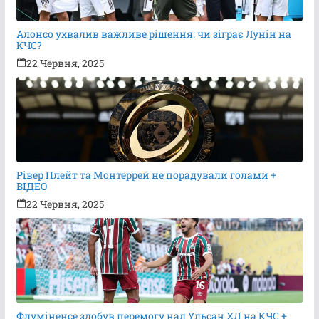
Алонсо ухвалив важливе рішення: чи зіграє Лунін на
КЧС?
22 Червня, 2025
Рівер Плейт та Монтеррей не порадували голами +
ВІДЕО
22 Червня, 2025
Флуміненсе здобув перемогу над Ульсан ХД на КЧС +