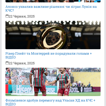
Алонсо ухвалив важливе рішення: чи зіграє Лунін на
КЧС?
22 Червня, 2025
Рівер Плейт та Монтеррей не порадували голами +
ВІДЕО
22 Червня, 2025
Флуміненсе здобув перемогу над Ульсан ХД на КЧС +
ВІДЕО