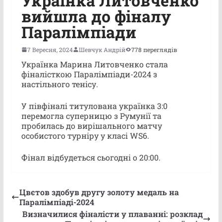
Українка Литовченко
вийшла до фіналу
Паралімпіади
7 Вересня, 2024
Шевчук Андрій
778 переглядів
Українка Марина Литовченко стала
фіналісткою Паралімпіади-2024 з
настільного тенісу.
У півфіналі титулована українка 3:0
перемогла суперницю з Румунії та
пробилась до вирішального матчу
особистого турніру у класі WS6.
Фінал відбудеться сьогодні о 20:00.
Цвєтов здобув другу золоту медаль на
Паралімпіаді-2024
Визначилися фіналісти у плаванні: розклад