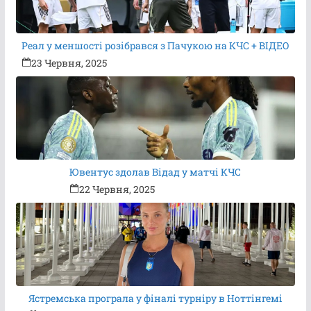
Реал у меншості розібрався з Пачукою на КЧС + ВІДЕО
23 Червня, 2025
Ювентус здолав Відад у матчі КЧС
22 Червня, 2025
Ястремська програла у фіналі турніру в Ноттінгемі