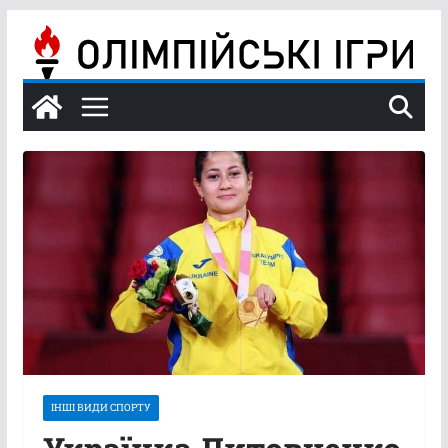
Перейти
до
вмісту
ІНШІ ВИДИ СПОРТУ