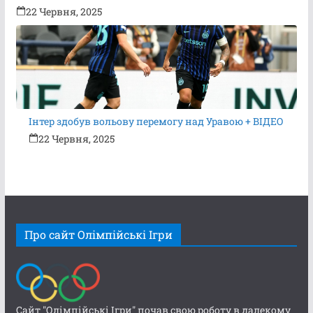
22 Червня, 2025
Інтер здобув вольову перемогу над Уравою + ВІДЕО
22 Червня, 2025
Про сайт Олімпійські Ігри
Сайт "Олімпійські Ігри" почав свою роботу в далекому