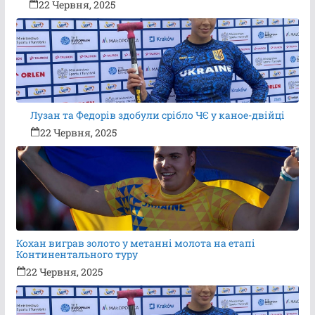
22 Червня, 2025
Лузан та Федорів здобули срібло ЧЄ у каное-двійці
22 Червня, 2025
Кохан виграв золото у метанні молота на етапі
Континентального туру
22 Червня, 2025