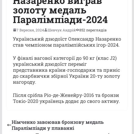
Назаренко виграв
золоту медаль
Паралімпіади-2024
7 Вересня, 2024
Шевчук Андрій
852 переглядів
Український дзюдоїст Олександр Назаренко
став чемпіоном паралімпійських ігор-2024.
У фіналі вагової категорії до 90 кг (клас J2)
український дзюдоїст переміг
представника країни-господарки та приніс
до скарбнички збірної України 20-ту золоту
нагороду.
Після срібла Ріо-де-Женейру-2016 та бронзи
Токіо-2020 українець додає до свого активу.
Німченко завоював бронзову медаль
Паралімпіади у плаванні