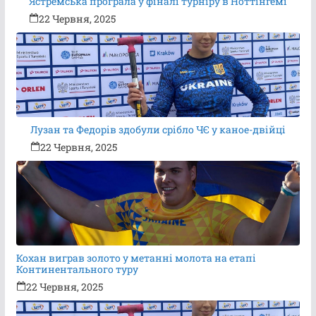
Ястремська програла у фіналі турніру в Ноттінгемі
22 Червня, 2025
Лузан та Федорів здобули срібло ЧЄ у каное-двійці
22 Червня, 2025
Кохан виграв золото у метанні молота на етапі
Континентального туру
22 Червня, 2025