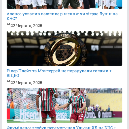
Алонсо ухвалив важливе рішення: чи зіграє Лунін на
КЧС?
22 Червня, 2025
Рівер Плейт та Монтеррей не порадували голами +
ВІДЕО
22 Червня, 2025
Флуміненсе здобув перемогу над Ульсан ХД на КЧС +