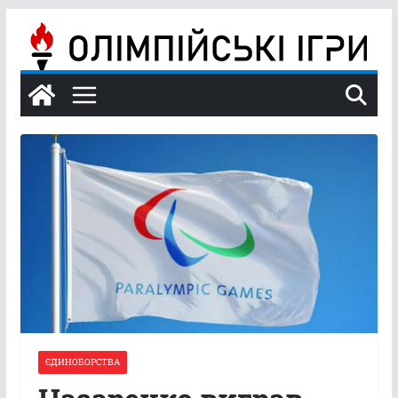
Перейти
до
вмісту
ЄДИНОБОРСТВА