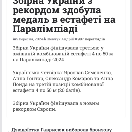
Збірна України з
рекордом здобула
медаль в естафеті на
Паралімпіаді
5 Вересня, 2024
Шевчук Андрій
987 переглядів
Збірна України фінішувала третьою у
змішаній комбінованій естафеті 4 по 50 м
на Паралімпіаді-2024.
Українська четвірка: Ярослав Семененко,
Анна Гонтар, Олександр Комаров та Анна
Пойда на третій позиції комбінованої
естафети 4 по 50 м (20 балів).
Збірна України фінішувала з новим
рекордом Європи.
Дзюдоїстка Гаврисюк виборола бронзову