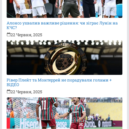
Алонсо ухвалив важливе рішення: чи зіграє Лунін на
КЧС?
22 Червня, 2025
Рівер Плейт та Монтеррей не порадували голами +
ВІДЕО
22 Червня, 2025