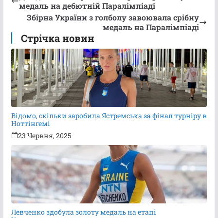
медаль на дебютній Паралімпіаді
Збірна України з голболу завоювала срібну
медаль на Паралімпіаді
Стрічка новин
Відомо, скільки заробила Ястремська за фінал турніру в
Ноттінгемі
23 Червня, 2025
Левченко здобула золоту медаль на етапі