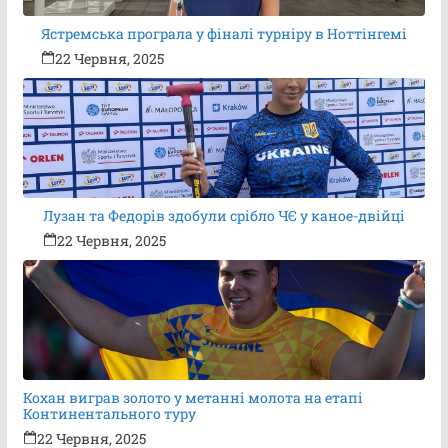
Ястремська програла у фіналі турніру в Ноттінгемі
22 Червня, 2025
Лузан та Федорів здобули срібло ЧЄ у каное-двійці
22 Червня, 2025
Кохан виграв золото у метанні молота на етапі
Континентального туру
22 Червня, 2025